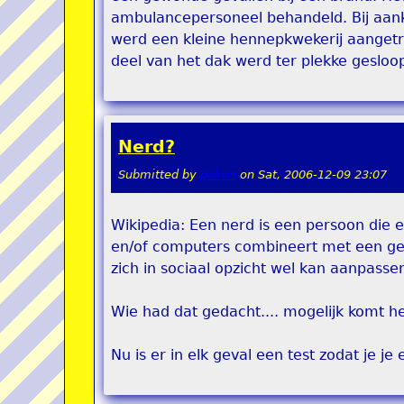
ambulancepersoneel behandeld. Bij aank
werd een kleine hennepkwekerij aangetro
deel van het dak werd ter plekke geslo
Nerd?
Submitted by
pokon
on
Sat, 2006-12-09 23:07
Wikipedia: Een nerd is een persoon die 
en/of computers combineert met een gebr
zich in sociaal opzicht wel kan aanpasse
Wie had dat gedacht.... mogelijk komt
Nu is er in elk geval een test zodat je je