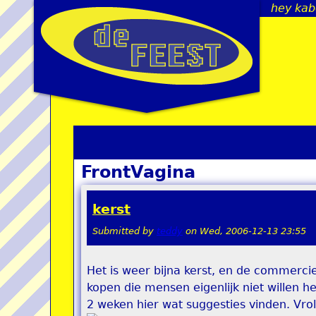
hey kab
FrontVagina
kerst
Submitted by
teddy
on
Wed, 2006-12-13 23:55
Het is weer bijna kerst, en de commercie
kopen die mensen eigenlijk niet willen 
2 weken hier wat suggesties vinden. Vroli