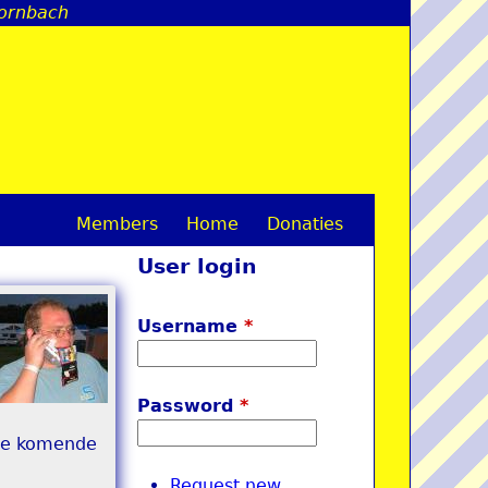
hornbach
Members
Home
Donaties
M
User login
a
i
Username
*
n
m
Password
*
e
 de komende
n
Request new