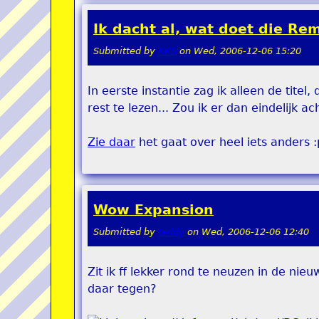
Ik dacht al, wat doet die Remi
Submitted by
KKS
on
Wed, 2006-12-06 15:20
In eerste instantie zag ik alleen de titel,
rest te lezen... Zou ik er dan eindelij
Zie daar
het gaat over heel iets anders :p
Wow Expansion
Submitted by
teddy
on
Wed, 2006-12-06 12:40
Zit ik ff lekker rond te neuzen in de ni
daar tegen?