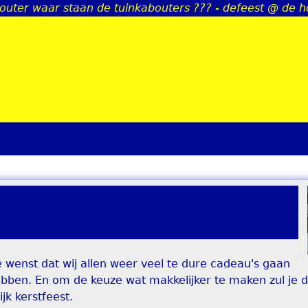
outer waar staan de tuinkabouters ??? - defeest @ de 
Jump to navigation
 wenst dat wij allen weer veel te dure cadeau's gaan
hebben. En om de keuze wat makkelijker te maken zul je
jk kerstfeest.