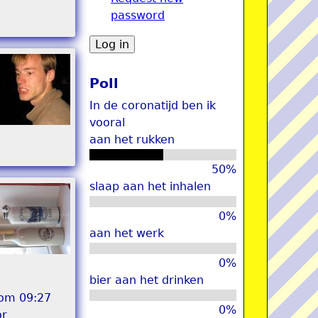
password
u
Poll
In de coronatijd ben ik
vooral
aan het rukken
50%
slaap aan het inhalen
0%
aan het werk
0%
bier aan het drinken
 om 09:27
0%
or