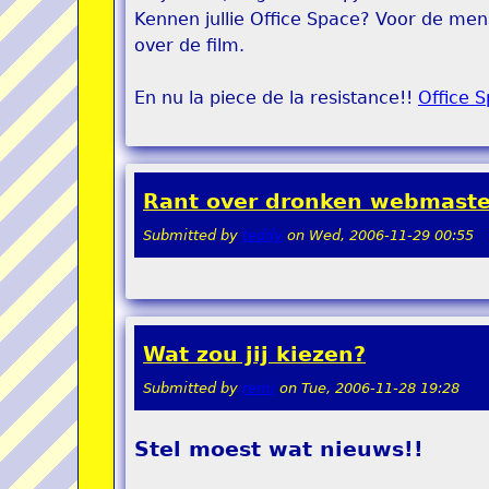
Kennen jullie Office Space? Voor de men
over de film.
En nu la piece de la resistance!!
Office 
Rant over dronken webmaste
Submitted by
teddy
on
Wed, 2006-11-29 00:55
Wat zou jij kiezen?
Submitted by
remi
on
Tue, 2006-11-28 19:28
Stel moest wat nieuws!!