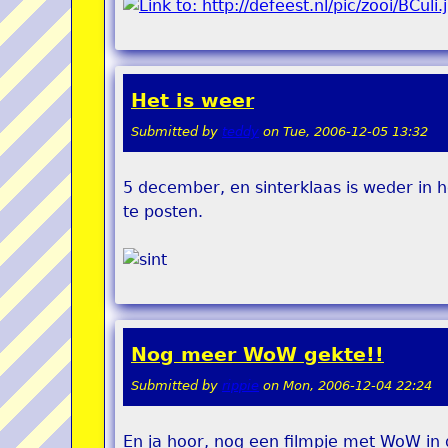
Het is weer
Submitted by
teddy
on
Tue, 2006-12-05 13:32
5 december, en sinterklaas is weder in 
te posten.
Nog meer WoW gekte!!
Submitted by
rippie
on
Mon, 2006-12-04 22:24
En ja hoor, nog een filmpje met WoW in 