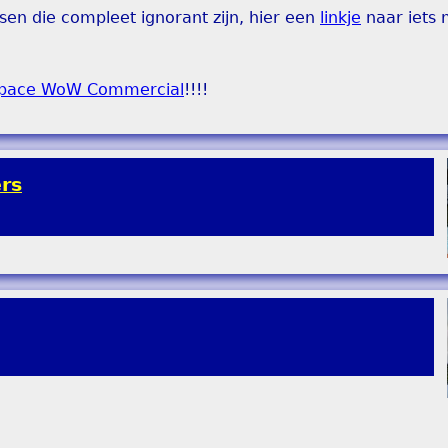
sen die compleet ignorant zijn, hier een
linkje
naar iets 
Space WoW Commercial
!!!!
rs