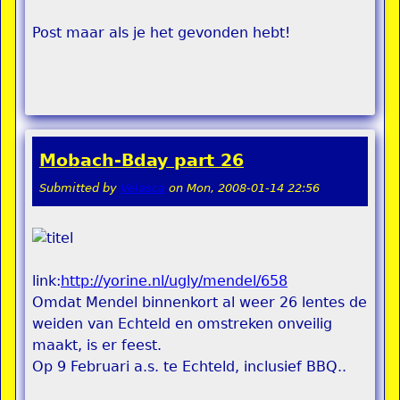
Post maar als je het gevonden hebt!
Mobach-Bday part 26
Submitted by
Velasca
on
Mon, 2008-01-14 22:56
link:
http://yorine.nl/ugly/mendel/658
Omdat Mendel binnenkort al weer 26 lentes de
weiden van Echteld en omstreken onveilig
maakt, is er feest.
Op 9 Februari a.s. te Echteld, inclusief BBQ..