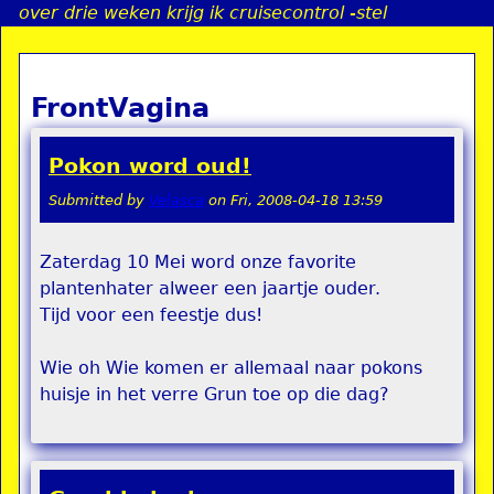
over drie weken krijg ik cruisecontrol -stel
Jump to navigation
FrontVagina
a
i
Pokon word oud!
n
Submitted by
Velasca
on
Fri, 2008-04-18 13:59
Zaterdag 10 Mei word onze favorite
e
plantenhater alweer een jaartje ouder.
Tijd voor een feestje dus!
n
u
Wie oh Wie komen er allemaal naar pokons
huisje in het verre Grun toe op die dag?