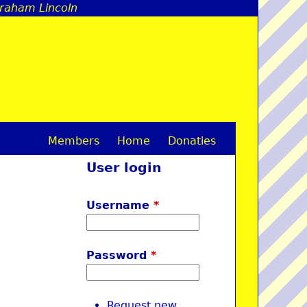
braham Lincoln
Members
Home
Donaties
M
User login
a
i
Username
*
n
m
Password
*
e
n
Request new