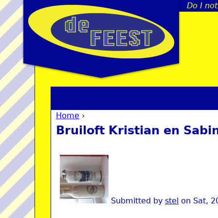
Do I no
Home
›
You are here
Bruiloft Kristian en Sabi
Submitted by
stel
on
Sat, 2