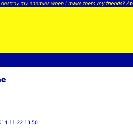
t destroy my enemies when I make them my friends? A
Jump to navigation
ne
014-11-22 13:50