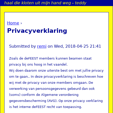
haal die kloten uit mijn hand weg - teddy
Jump to navigation
Home
›
a
You are here
Privacyverklaring
i
n
Submitted by
remi
on
Wed, 2018-04-25 21:41
Zoals de deFEEST members kunnen beamen staat
e
privacy bij ons hoog in het vaandel.
Wij doen daarom onze uiterste best om met jullie privacy
n
om te gaan.. In deze privacyverklaring is beschreven hoe
wij met de privacy van onze members omgaan. De
u
verwerking van persoonsgegevens gebeurd dan ook
(soms) conform de Algemene verordening
gegevensbescherming (AVG). Op onze privacy verklaring
is het interne deFEEST recht van toepassing.