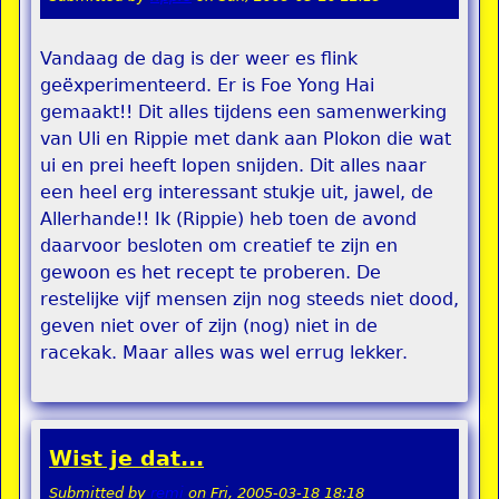
Vandaag de dag is der weer es flink
geëxperimenteerd. Er is Foe Yong Hai
gemaakt!! Dit alles tijdens een samenwerking
van Uli en Rippie met dank aan Plokon die wat
ui en prei heeft lopen snijden. Dit alles naar
een heel erg interessant stukje uit, jawel, de
Allerhande!! Ik (Rippie) heb toen de avond
daarvoor besloten om creatief te zijn en
gewoon es het recept te proberen. De
restelijke vijf mensen zijn nog steeds niet dood,
geven niet over of zijn (nog) niet in de
racekak. Maar alles was wel errug lekker.
Wist je dat...
Submitted by
remi
on
Fri, 2005-03-18 18:18