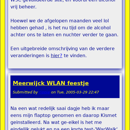
vrij beheer.
Hoewel we de afgelopen maanden veel lol
hebben gehad , is het nu tijd om de alcohol
achter ons te laten en nuchter verder te gaan.
Een uitgebreide omschrijving van de verdere
veranderingen is
hier
?
te vinden.
Meerwijck WLAN feestje
Submitted by
rippie
on
Tue, 2005-03-29 22:47
Na een wat redelijk saai dagje heb ik maar
eens mijn flaptop genomen en daarop Kismet
geinstalleerd. Na wat ge-eikel is het me
eindelijk gelukt en na een korte test-'WarWalk'