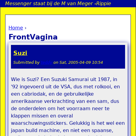
Messenger staat bij de M van Meger -Rippie
Jump to navigation
Home
›
a
You are here
FrontVagina
i
Suzi
n
Submitted by
teddy
on
Sat, 2005-04-09 10:54
e
Wie is Suzi? Een Suzuki Samurai uit 1987, in
'92 ingevoerd uit de VSA, dus met rolkooi, en
n
een cabriodak, en de gebruikelijke
u
amerikaanse verkrachting van een sam, dus
de onderdelen om het voorraam neer te
klappen missen en overal
waarschuwingsstickers. Gelukkig is het wel een
japan build machine, en niet een spaanse,