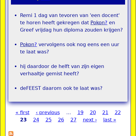
Remi 1 dag van tevoren van 'een docent'
te horen heeft gekregen dat
Pokon
?
en
Greef vrijdag hun diploma zouden krijgen?
Pokon
?
vervolgens ook nog eens een uur
te laat was?
hij daardoor de helft van zijn eigen
verhaaltje gemist heeft?
deFEEST daarom ook te laat was?
« first
‹ previous
…
19
20
21
22
Pages
23
24
25
26
27
next ›
last »