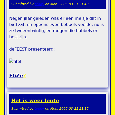
Submitted by
teddy
on
Mon, 2005-03-21 21:43
Negen jaar geleden was er een meisje dat in
bad zat, en opeens twee bobbels voelde, nu is
ze tweeëntwintig, en mogen die bobbels er
best zijn.
deFEEST presenteerd:
EliZe
?
Het is weer lente
Submitted by
teddy
on
Mon, 2005-03-21 21:15