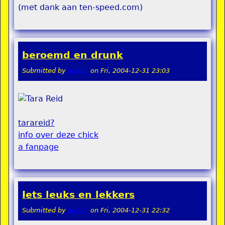
(met dank aan ten-speed.com)
beroemd en drunk
Submitted by
admin
on
Fri, 2004-12-31 23:03
tarareid
?
info over deze chick
a fanpage
Iets leuks en lekkers
Submitted by
admin
on
Fri, 2004-12-31 22:32