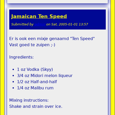
Jamaican Ten Speed
Submitted by
admin
on
Sat, 2005-01-01 13:57
Er is ook een mixje genaamd "Ten Speed"
Vast goed te zuipen ;-)
Ingredients:
1 oz Vodka (Skyy)
3/4 oz Midori melon liqueur
1/2 oz Half-and-half
1/4 oz Malibu rum
Mixing instructions:
Shake and strain over ice.