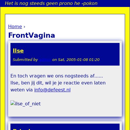
Het is nog steeds geen prono he -pokon
Jump to navigation
Home
›
a
You are here
FrontVagina
i
Ilse
n
Submitted by
admin
on
Sat, 2005-01-08 01:20
e
En toch vragen we ons nogsteeds af......
Ilse, ben jij dit, wil je je reactie even laten
n
weten via
info@defeest.nl
u