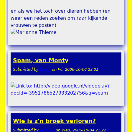
en als we het toch over dieren hebben (en
weer een reden zoeken om raar kijkende
vrouwen te posten)
Spam, van Monty
Submitted by
teddy
on
Fri, 2006-10-06 23:01
Wie is z'n broek verloren?
Submitted by
Velasca
on
Wed, 2006-10-04 21:22