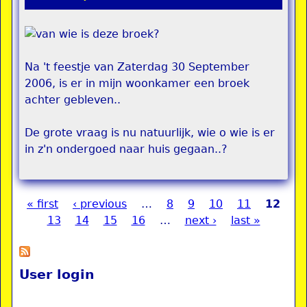
Na 't feestje van Zaterdag 30 September
2006, is er in mijn woonkamer een broek
achter gebleven..
De grote vraag is nu natuurlijk, wie o wie is er
in z'n ondergoed naar huis gegaan..?
« first
‹ previous
…
8
9
10
11
12
Pages
13
14
15
16
…
next ›
last »
User login