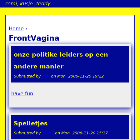
remi, kusje -teddy
Jump to navigation
Home
›
a
You are here
FrontVagina
i
onze politike leiders op een
n
andere manier
Submitted by
stel
on
Mon, 2006-11-20 19:22
e
n
have fun
u
Spelletjes
Submitted by
teddy
on
Mon, 2006-11-20 15:17