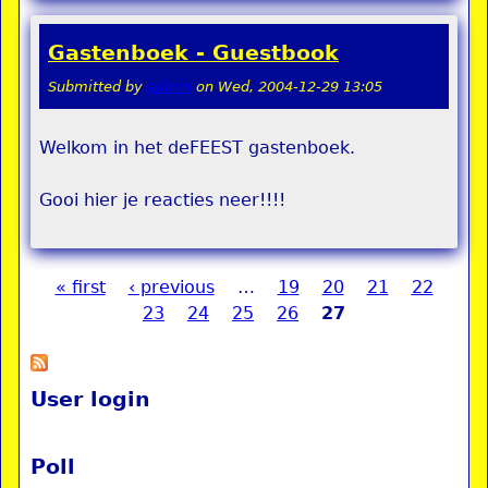
Gastenboek - Guestbook
Submitted by
admin
on
Wed, 2004-12-29 13:05
Welkom in het deFEEST gastenboek.
Gooi hier je reacties neer!!!!
« first
‹ previous
…
19
20
21
22
Pages
23
24
25
26
27
User login
Poll