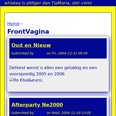
whiskey is pittiger dan TiaMaria, stel -remi
Jump to navigation
Home
›
a
You are here
FrontVagina
i
Oud en Nieuw
n
Submitted by
admin
on
Fri, 2004-12-31 09:59
e
Defeest wenst u allen een gelukkig en een
voorspoedig 2005 en 2006
n
€bal&euro;
u
Afterparty Ne2000
Submitted by
admin
on
Wed, 2004-12-29 13:05