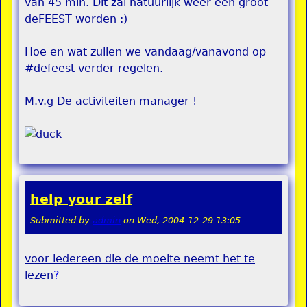
van 45 min. Dit zal natuurlijk weer één groot
deFEEST worden :)
Hoe en wat zullen we vandaag/vanavond op
#defeest verder regelen.
M.v.g De activiteiten manager !
help your zelf
Submitted by
admin
on
Wed, 2004-12-29 13:05
voor iedereen die de moeite neemt het te
lezen
?