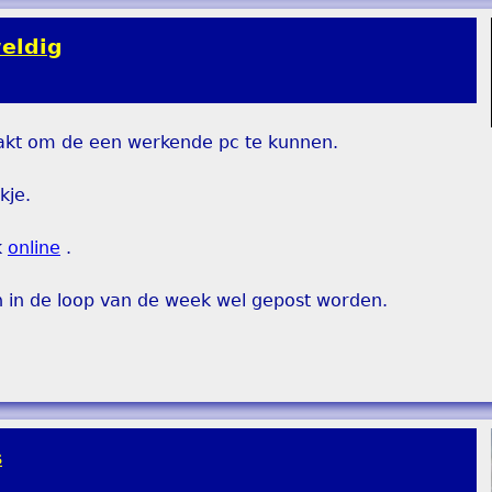
eldig
pakt om de een werkende pc te kunnen.
kje.
k
online
.
n in de loop van de week wel gepost worden.
s