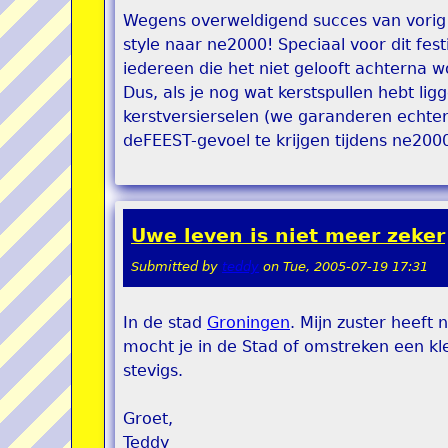
Wegens overweldigend succes van vorig
style naar ne2000! Speciaal voor dit fest
iedereen die het niet gelooft achterna 
Dus, als je nog wat kerstspullen hebt li
kerstversierselen (we garanderen echter
deFEEST-gevoel te krijgen tijdens ne2000
Uwe leven is niet meer zeker
Submitted by
teddy
on
Tue, 2005-07-19 17:31
In de stad
Groningen
. Mijn zuster heeft
mocht je in de Stad of omstreken een kle
stevigs.
Groet,
Teddy