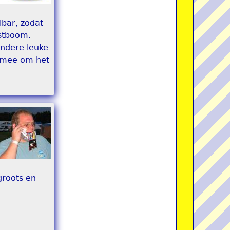
lbar, zodat
rstboom.
andere leuke
e mee om het
groots en