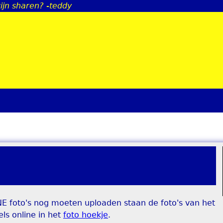
ijn sharen? -teddy
Jump to navigation
E foto's nog moeten uploaden staan de foto's van het
ls online in het
foto hoekje
.