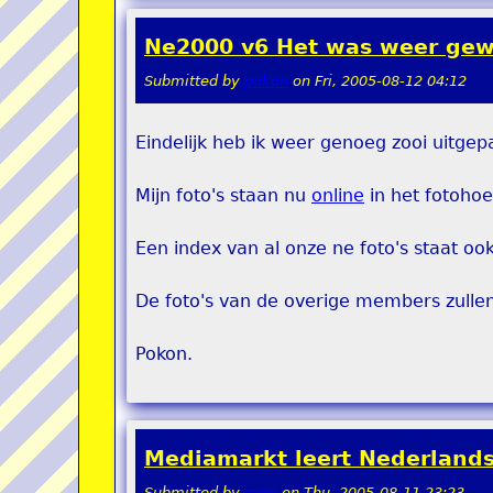
Ne2000 v6 Het was weer gew
Submitted by
pokon
on
Fri, 2005-08-12 04:12
Eindelijk heb ik weer genoeg zooi uitge
Mijn foto's staan nu
online
in het fotohoe
Een index van al onze ne foto's staat oo
De foto's van de overige members zulle
Pokon.
Mediamarkt leert Nederland
Submitted by
remi
on
Thu, 2005-08-11 23:23