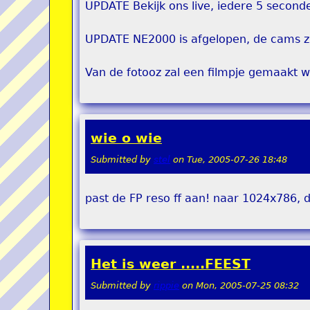
UPDATE Bekijk ons live, iedere 5 seconde
UPDATE NE2000 is afgelopen, de cams z
Van de fotooz zal een filmpje gemaakt w
wie o wie
Submitted by
stel
on
Tue, 2005-07-26 18:48
past de FP reso ff aan! naar 1024x786, 
Het is weer .....FEEST
Submitted by
rippie
on
Mon, 2005-07-25 08:32