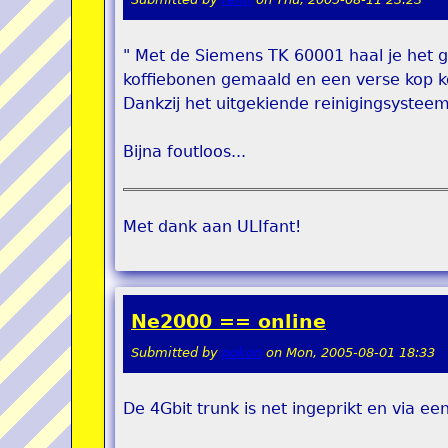
" Met de Siemens TK 60001 haal je het gr
koffiebonen gemaald en een verse kop kos
Dankzij het uitgekiende reinigingsystee
Bijna foutloos...
Met dank aan ULIfant!
Ne2000 == online
Submitted by
pokon
on
Mon, 2005-08-01 18:33
De 4Gbit trunk is net ingeprikt en via een