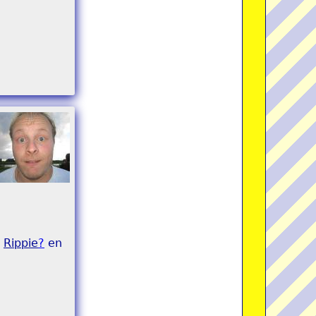
r
Rippie
?
en