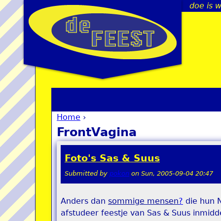
doe is w
Home
›
You are here
FrontVagina
Foto's Sas & Suus
Submitted by
pokon
on
Sun, 2005-09-04 20:47
Anders dan
sommige mensen
?
die hun N
afstudeer feestje van Sas & Suus inmidde