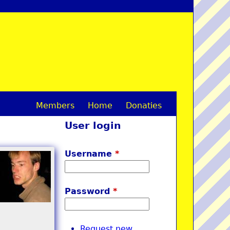
Members
Home
Donaties
M
User login
a
i
Username
*
n
m
Password
*
e
n
Request new