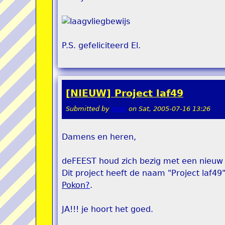
P.S. gefeliciteerd El.
[NIEUW] Project laf49
Submitted by
remi
on
Sat, 2005-07-16 13:26
Damens en heren,
deFEEST houd zich bezig met een nieuw 
Dit project heeft de naam "Project laf4
Pokon
?
.
JA!!! je hoort het goed.