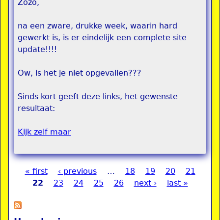
Zozo,
na een zware, drukke week, waarin hard
gewerkt is, is er eindelijk een complete site
update!!!!
Ow, is het je niet opgevallen???
Sinds kort geeft deze links, het gewenste
resultaat:
Kijk zelf maar
« first
‹ previous
…
18
19
20
21
Pages
22
23
24
25
26
next ›
last »