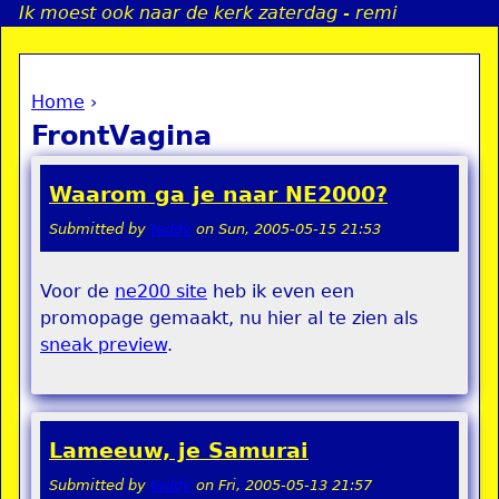
Ik moest ook naar de kerk zaterdag - remi
Jump to navigation
Home
›
a
You are here
FrontVagina
i
Waarom ga je naar NE2000?
n
Submitted by
teddy
on
Sun, 2005-05-15 21:53
e
Voor de
ne200 site
heb ik even een
promopage gemaakt, nu hier al te zien als
n
sneak preview
.
u
Lameeuw, je Samurai
Submitted by
teddy
on
Fri, 2005-05-13 21:57