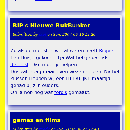
RIP's Nieuwe RukBunker
Submitted by
stel
on
Sun, 2007-09-16 11:20
Zo als de meesten wel al weten heeft
Rippie
Een Huisje gekocht. Tja Wat heb je dan als
deFeest
, Dan moet je helpen.
Dus zaterdag maar even wezen helpen. Na het
klussen Hebben wij een HEERLIJKE maaltijd
gehad bij zijn ouders.
Oh ja heb nog wat
foto's
gemaakt.
games en films
Submitted by
teddy
on
Tue, 2007-08-21 17:43