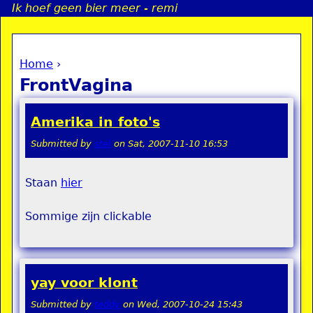
Ik hoef geen bier meer - remi
Jump to navigation
Home
›
a
You are here
FrontVagina
i
Amerika in foto's
n
Submitted by
stel
on
Sat, 2007-11-10 16:53
e
Staan
hier
n
Sommige zijn clickable
u
yay voor klont
Submitted by
teddy
on
Wed, 2007-10-24 15:43