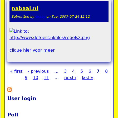
nabaal.nl
Submitted by
teddy
on
Tue, 2007-07-24 12:12
clique hier voor meer
« first
‹ previous
…
3
4
5
6
7
8
Pages
9
10
11
…
next ›
last »
User login
Poll