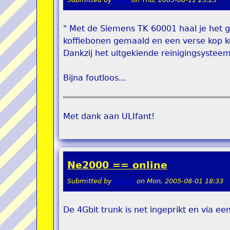
" Met de Siemens TK 60001 haal je het gr
koffiebonen gemaald en een verse kop kos
Dankzij het uitgekiende reinigingsystee
Bijna foutloos...
Met dank aan ULIfant!
Ne2000 == online
Submitted by
pokon
on
Mon, 2005-08-01 18:33
De 4Gbit trunk is net ingeprikt en via een