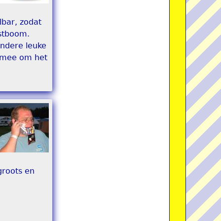
lbar, zodat
rstboom.
andere leuke
e mee om het
groots en