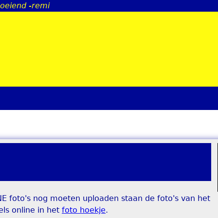
boeiend -remi
Jump to navigation
E foto's nog moeten uploaden staan de foto's van het
ls online in het
foto hoekje
.