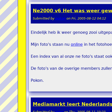
Ne2000 v6 Het was weer gew
Submitted by
pokon
on
Fri, 2005-08-12 04:12
Eindelijk heb ik weer genoeg zooi uitge
Mijn foto's staan nu
online
in het fotohoe
Een index van al onze ne foto's staat oo
De foto's van de overige members zulle
Pokon.
Mediamarkt leert Nederland
Submitted by
remi
on
Thu, 2005-08-11 23:23