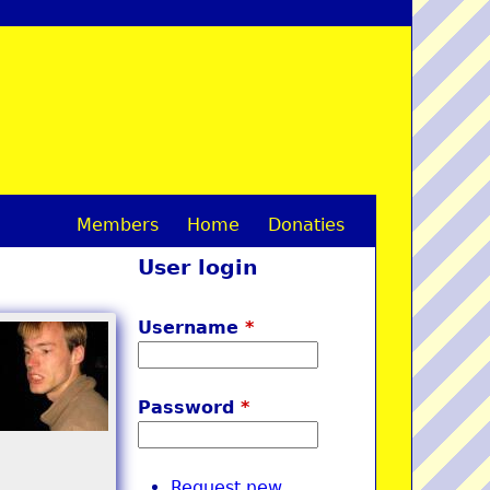
Members
Home
Donaties
M
User login
a
i
Username
*
n
m
Password
*
e
n
Request new