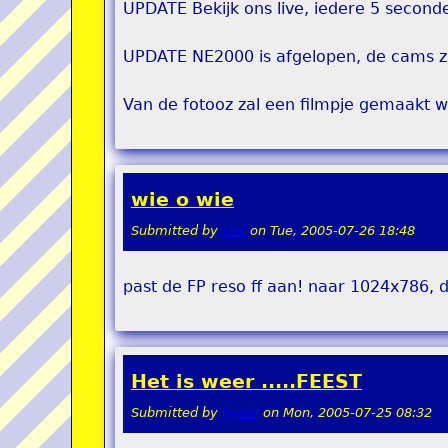
UPDATE Bekijk ons live, iedere 5 seconde
UPDATE NE2000 is afgelopen, de cams z
Van de fotooz zal een filmpje gemaakt w
wie o wie
Submitted by
stel
on
Tue, 2005-07-26 18:48
past de FP reso ff aan! naar 1024x786, 
Het is weer .....FEEST
Submitted by
rippie
on
Mon, 2005-07-25 08:32