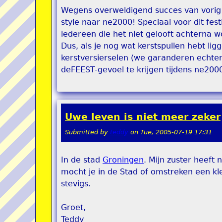
Wegens overweldigend succes van vorig
style naar ne2000! Speciaal voor dit fest
iedereen die het niet gelooft achterna 
Dus, als je nog wat kerstspullen hebt li
kerstversierselen (we garanderen echter
deFEEST-gevoel te krijgen tijdens ne2000
Uwe leven is niet meer zeker
Submitted by
teddy
on
Tue, 2005-07-19 17:31
In de stad
Groningen
. Mijn zuster heeft
mocht je in de Stad of omstreken een kle
stevigs.
Groet,
Teddy