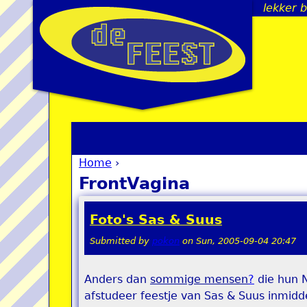
lekker 
Home
›
You are here
FrontVagina
Foto's Sas & Suus
Submitted by
pokon
on
Sun, 2005-09-04 20:47
Anders dan
sommige mensen
?
die hun N
afstudeer feestje van Sas & Suus inmidde