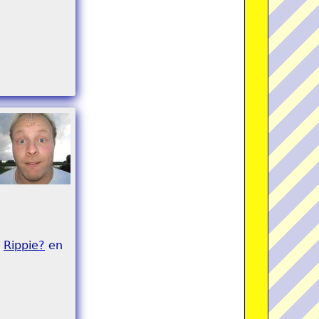
r
Rippie
?
en