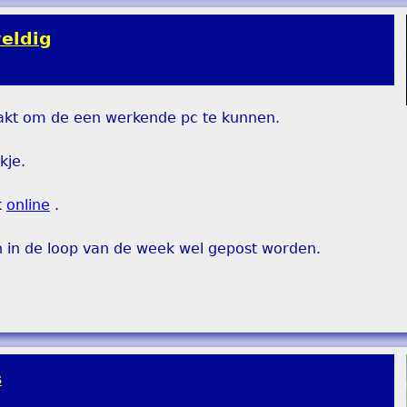
eldig
pakt om de een werkende pc te kunnen.
kje.
k
online
.
n in de loop van de week wel gepost worden.
s