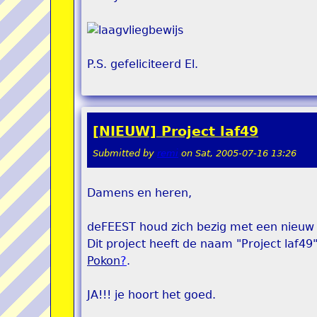
P.S. gefeliciteerd El.
[NIEUW] Project laf49
Submitted by
remi
on
Sat, 2005-07-16 13:26
Damens en heren,
deFEEST houd zich bezig met een nieuw 
Dit project heeft de naam "Project laf4
Pokon
?
.
JA!!! je hoort het goed.