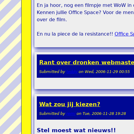
En ja hoor, nog een filmpje met WoW in 
Kennen jullie Office Space? Voor de men
over de film.
En nu la piece de la resistance!!
Office 
Rant over dronken webmaste
Submitted by
teddy
on
Wed, 2006-11-29 00:55
Wat zou jij kiezen?
Submitted by
remi
on
Tue, 2006-11-28 19:28
Stel moest wat nieuws!!