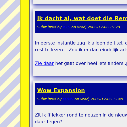
Ik dacht al, wat doet die Remi
Submitted by
KKS
on
Wed, 2006-12-06 15:20
In eerste instantie zag ik alleen de titel,
rest te lezen... Zou ik er dan eindelij
Zie daar
het gaat over heel iets anders :p
Wow Expansion
Submitted by
teddy
on
Wed, 2006-12-06 12:40
Zit ik ff lekker rond te neuzen in de ni
daar tegen?