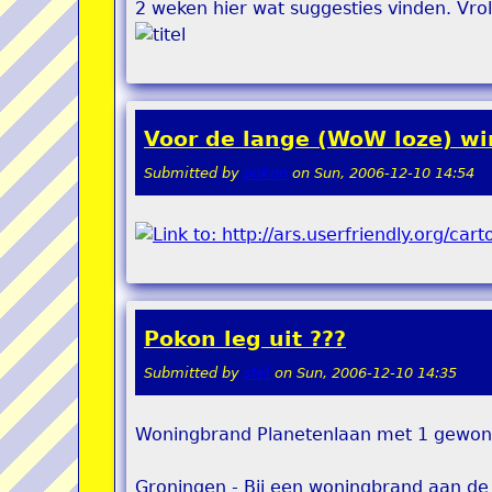
2 weken hier wat suggesties vinden. Vroli
Voor de lange (WoW loze) w
Submitted by
pokon
on
Sun, 2006-12-10 14:54
Pokon leg uit ???
Submitted by
stel
on
Sun, 2006-12-10 14:35
Woningbrand Planetenlaan met 1 gewo
Groningen - Bij een woningbrand aan de