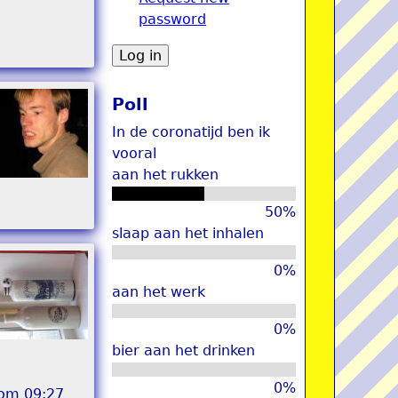
password
u
Poll
In de coronatijd ben ik
vooral
aan het rukken
50%
slaap aan het inhalen
0%
aan het werk
0%
bier aan het drinken
0%
 om 09:27