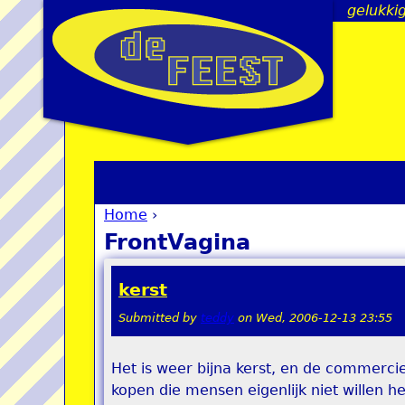
gelukkig
Home
›
You are here
FrontVagina
kerst
Submitted by
teddy
on
Wed, 2006-12-13 23:55
Het is weer bijna kerst, en de commercie
kopen die mensen eigenlijk niet willen 