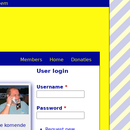
reem
Members
Home
Donaties
M
User login
a
i
Username
*
n
m
Password
*
e
 de komende
n
Request new