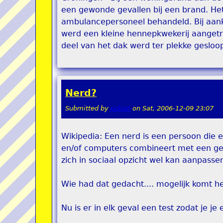
een gewonde gevallen bij een brand. He
ambulancepersoneel behandeld. Bij aank
werd een kleine hennepkwekerij aangetro
deel van het dak werd ter plekke geslo
Nerd?
Submitted by
pokon
on
Sat, 2006-12-09 23:07
Wikipedia: Een nerd is een persoon die 
en/of computers combineert met een gebr
zich in sociaal opzicht wel kan aanpasse
Wie had dat gedacht.... mogelijk komt
Nu is er in elk geval een test zodat je je