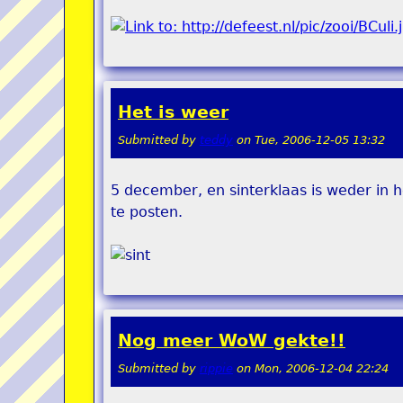
Het is weer
Submitted by
teddy
on
Tue, 2006-12-05 13:32
5 december, en sinterklaas is weder in 
te posten.
Nog meer WoW gekte!!
Submitted by
rippie
on
Mon, 2006-12-04 22:24