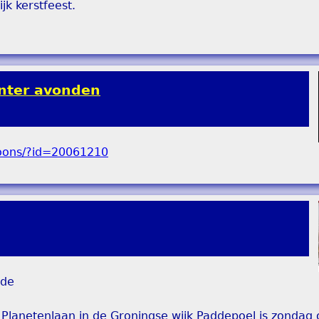
jk kerstfeest.
inter avonden
nde
 Planetenlaan in de Groningse wijk Paddepoel is zondag