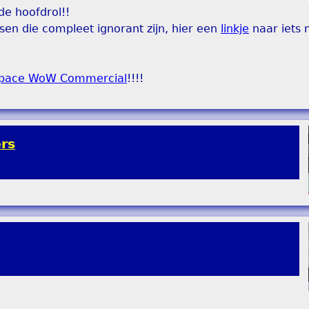
de hoofdrol!!
sen die compleet ignorant zijn, hier een
linkje
naar iets 
Space WoW Commercial
!!!!
rs