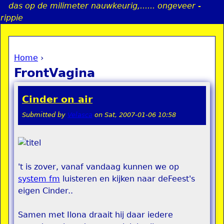
das op de milimeter nauwkeurig,...... ongeveer -
Jump to navigation
rippie
Home
›
a
You are here
FrontVagina
i
Cinder on air
n
Submitted by
Velasca
on
Sat, 2007-01-06 10:58
e
n
't is zover, vanaf vandaag kunnen we op
u
system fm
luisteren en kijken naar deFeest's
eigen Cinder..
Samen met Ilona draait hij daar iedere