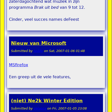
zaterdagochtend wat muziek in zijn
programma
Brak uit bed
van 9 tot 12.
Cinder, veel succes names deFeest
Nieuw van Microsoft
Submitted by
teddy
on
Sat, 2007-01-06 01:48
MSfirefox
Een greep uit de vele features,
(niet) Ne2k Winter Edition
Submitted by
Velasca
on
Fri, 2007-01-05 23:08