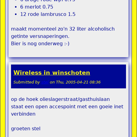
6 merlot 0.75
12 rode lambrusco 1.5
maakt momenteel zo'n 32 liter alcoholisch
getinte versnaperingen.
Bier is nog onderweg :-)
Wireless in winschoten
Submitted by
stel
on
Thu, 2005-04-21 08:36
op de hoek olieslagerstraat/gasthuislaan
staat een open accespoint met een goeie inet
verbinden
groeten stel