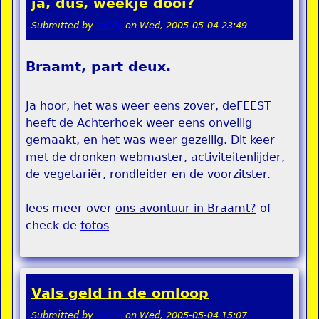
ja, dus, weekje dooi?
Submitted by
teddy
on
Wed, 2005-05-04 23:49
Braamt, part deux.
Ja hoor, het was weer eens zover, deFEEST
heeft de Achterhoek weer eens onveilig
gemaakt, en het was weer gezellig. Dit keer
met de dronken webmaster, activiteitenlijder,
de vegetariër, rondleider en de voorzitster.
lees meer over
ons avontuur in Braamt
?
of
check de
fotos
Vals geld in de omloop
Submitted by
rippie
on
Wed, 2005-05-04 15:07