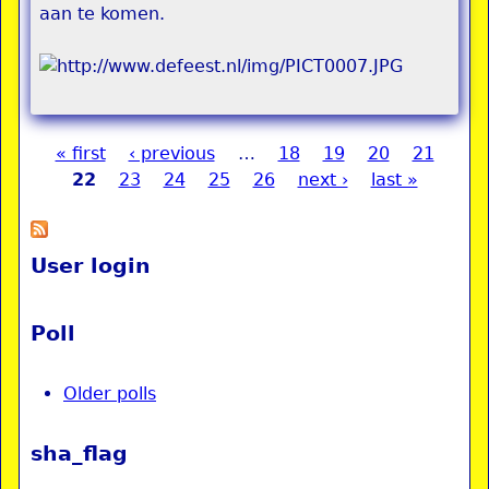
aan te komen.
« first
‹ previous
…
18
19
20
21
Pages
22
23
24
25
26
next ›
last »
User login
Poll
Older polls
sha_flag