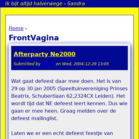
Ik bijt altijd halverwege - Sandra
Jump to navigation
Home
›
a
You are here
FrontVagina
i
Afterparty Ne2000
n
Submitted by
admin
on
Wed, 2004-12-29 13:05
e
Wat gaat defeest daar mee doen. Het is van
29 op 30 jan 2005 (Speeltuinvereniging Prinses
n
Beatrix, Schubertlaan 62,2324CX Leiden). Het
u
wordt tijd dat NE defeest leert kennen. Dus wie
gaan er mee heen. Graag melden over de
defeest mailinglist.
Laten we er een echt defeest feestje van