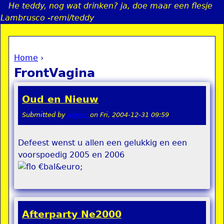
He teddy, nog wat drinken? ja, doe maar een flesje
Jump to navigation
Lambrusco -remi/teddy
Home
›
a
You are here
FrontVagina
i
Oud en Nieuw
n
Submitted by
admin
on
Fri, 2004-12-31 09:59
e
Defeest wenst u allen een gelukkig en een
voorspoedig 2005 en 2006
n
€bal&euro;
u
Afterparty Ne2000