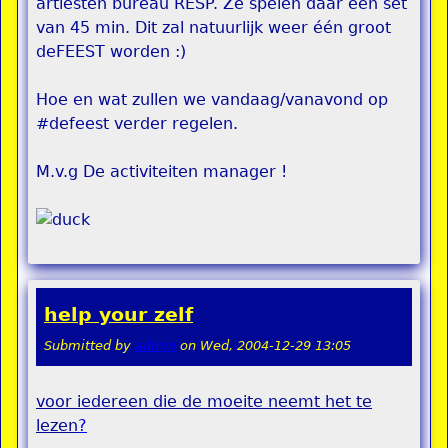
artiesten bureau RESP. Ze spelen daar een set
van 45 min. Dit zal natuurlijk weer één groot
deFEEST worden :)
Hoe en wat zullen we vandaag/vanavond op
#defeest verder regelen.
M.v.g De activiteiten manager !
help your zelf
Submitted by
admin
on
Wed, 2004-12-29 13:05
voor iedereen die de moeite neemt het te
lezen
?