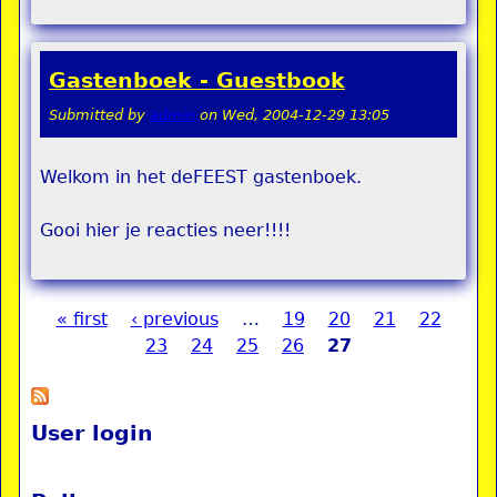
Gastenboek - Guestbook
Submitted by
admin
on
Wed, 2004-12-29 13:05
Welkom in het deFEEST gastenboek.
Gooi hier je reacties neer!!!!
« first
‹ previous
…
19
20
21
22
Pages
23
24
25
26
27
User login