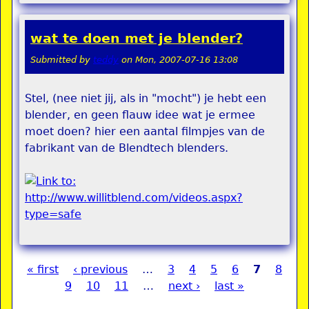
wat te doen met je blender?
Submitted by
teddy
on
Mon, 2007-07-16 13:08
Stel, (nee niet jij, als in "mocht") je hebt een
blender, en geen flauw idee wat je ermee
moet doen? hier een aantal filmpjes van de
fabrikant van de Blendtech blenders.
« first
‹ previous
…
3
4
5
6
7
8
Pages
9
10
11
…
next ›
last »