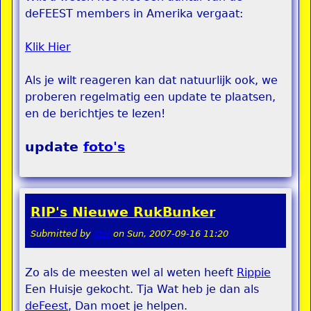
deFEEST members in Amerika vergaat:
Klik Hier
Als je wilt reageren kan dat natuurlijk ook, we
proberen regelmatig een update te plaatsen,
en de berichtjes te lezen!
update
foto's
RIP's Nieuwe RukBunker
Submitted by
stel
on
Sun, 2007-09-16 11:20
Zo als de meesten wel al weten heeft
Rippie
Een Huisje gekocht. Tja Wat heb je dan als
deFeest
, Dan moet je helpen.