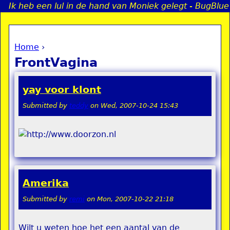
Ik heb een lul in de hand van Moniek gelegt - BugBlue
Jump to navigation
Home
›
a
You are here
FrontVagina
i
yay voor klont
n
Submitted by
teddy
on
Wed, 2007-10-24 15:43
e
n
u
Amerika
Submitted by
remi
on
Mon, 2007-10-22 21:18
Wilt u weten hoe het een aantal van de