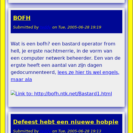
BOFH
Submitted by
teddy
on
Tue, 2005-06-28 19:19
Wat is een bofh? een bastard operator from
hell, je ergste nachtmerrie, in de vorm van
een computer netwerk beheerder. Een van de
ergste heeft een aantal van zijn dagen
gedocumnenteerd,
lees ze hier tis wel engels,
maar ala
Defeest hebt een niuewe hobpie
Submitted by
teddy
on
Tue, 2005-06-28 19:13