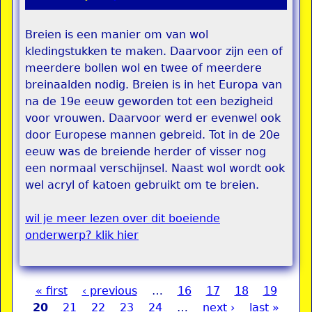
Breien is een manier om van wol
kledingstukken te maken. Daarvoor zijn een of
meerdere bollen wol en twee of meerdere
breinaalden nodig. Breien is in het Europa van
na de 19e eeuw geworden tot een bezigheid
voor vrouwen. Daarvoor werd er evenwel ook
door Europese mannen gebreid. Tot in de 20e
eeuw was de breiende herder of visser nog
een normaal verschijnsel. Naast wol wordt ook
wel acryl of katoen gebruikt om te breien.
wil je meer lezen over dit boeiende
onderwerp? klik hier
« first
‹ previous
…
16
17
18
19
Pages
20
21
22
23
24
…
next ›
last »