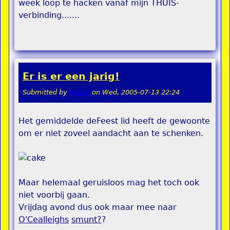
week loop te hacken vanaf mijn THUIS-
verbinding.......
Er is er een jarig!
Submitted by
pokon
on
Wed, 2005-07-13 22:24
Het gemiddelde deFeest lid heeft de gewoonte
om er niet zoveel aandacht aan te schenken.
Maar helemaal geruisloos mag het toch ook
niet voorbij gaan.
Vrijdag avond dus ook maar mee naar
O'Cealleighs
smunt
?
?