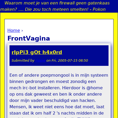
Waarom moet je van een firewall geen gatenkaas
Jump to navigation
maken? .... Die zou toch meteen smelten! - Pokon
Home
›
a
You are here
FrontVagina
i
rIpPi3 gOt h4x0rd
n
Submitted by
rippie
on
Fri, 2005-07-15 08:50
e
Een of andere poepmongool is in mijn systeem
binnen gedrongen en moest zonodig een
n
mech irc-bot installeren. Hierdoor is @home
u
op ons dak geweest en ben ik onder andere
door mijn vader beschuldigd van hacken.
Mensen, ik weet niet eens hoe dat moet, laat
staan dat ik om half 2 's nachts midden in de