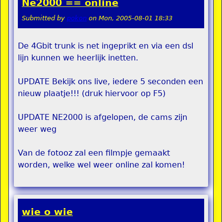
Ne2000 == online
Submitted by
pokon
on
Mon, 2005-08-01 18:33
De 4Gbit trunk is net ingeprikt en via een dsl
lijn kunnen we heerlijk inetten.
UPDATE Bekijk ons live, iedere 5 seconden een
nieuw plaatje!!! (druk hiervoor op F5)
UPDATE NE2000 is afgelopen, de cams zijn
weer weg
Van de fotooz zal een filmpje gemaakt
worden, welke wel weer online zal komen!
wie o wie