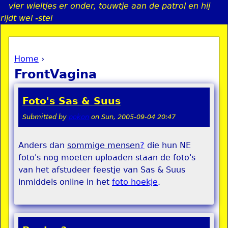
vier wieltjes er onder, touwtje aan de patrol en hij
Jump to navigation
rijdt wel -stel
Home
›
a
You are here
FrontVagina
i
Foto's Sas & Suus
n
Submitted by
pokon
on
Sun, 2005-09-04 20:47
e
Anders dan
sommige mensen
?
die hun NE
foto's nog moeten uploaden staan de foto's
n
van het afstudeer feestje van Sas & Suus
u
inmiddels online in het
foto hoekje
.