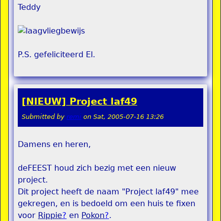
Teddy
P.S. gefeliciteerd El.
[NIEUW] Project laf49
Submitted by
remi
on
Sat, 2005-07-16 13:26
Damens en heren,
deFEEST houd zich bezig met een nieuw
project.
Dit project heeft de naam "Project laf49" mee
gekregen, en is bedoeld om een huis te fixen
voor
Rippie
?
en
Pokon
?
.