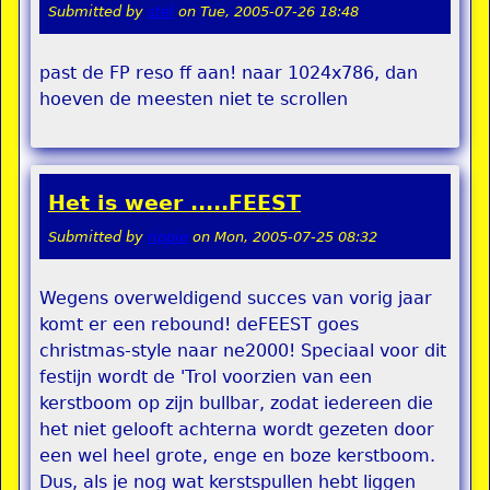
Submitted by
stel
on
Tue, 2005-07-26 18:48
past de FP reso ff aan! naar 1024x786, dan
hoeven de meesten niet te scrollen
Het is weer .....FEEST
Submitted by
rippie
on
Mon, 2005-07-25 08:32
Wegens overweldigend succes van vorig jaar
komt er een rebound! deFEEST goes
christmas-style naar ne2000! Speciaal voor dit
festijn wordt de 'Trol voorzien van een
kerstboom op zijn bullbar, zodat iedereen die
het niet gelooft achterna wordt gezeten door
een wel heel grote, enge en boze kerstboom.
Dus, als je nog wat kerstspullen hebt liggen