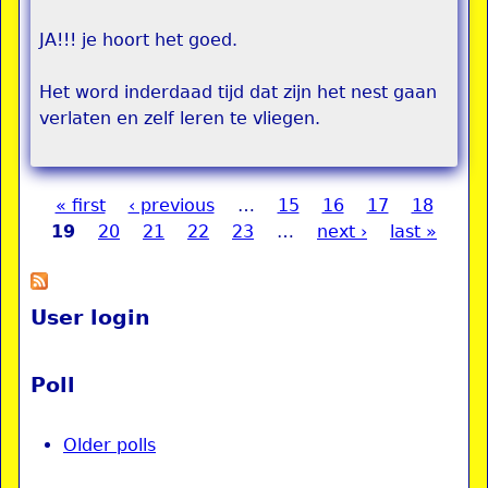
JA!!! je hoort het goed.
Het word inderdaad tijd dat zijn het nest gaan
verlaten en zelf leren te vliegen.
« first
‹ previous
…
15
16
17
18
Pages
19
20
21
22
23
…
next ›
last »
User login
Poll
Older polls