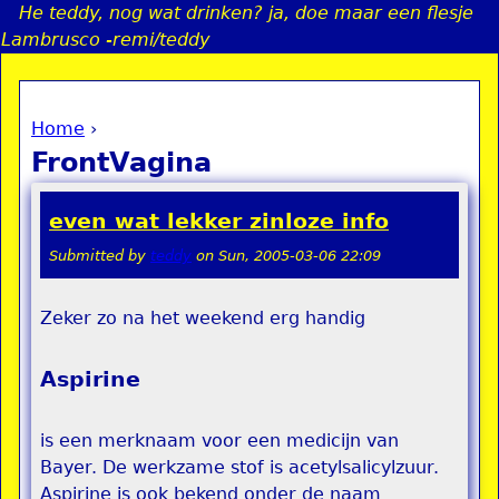
He teddy, nog wat drinken? ja, doe maar een flesje
Jump to navigation
Lambrusco -remi/teddy
Home
›
a
You are here
FrontVagina
i
even wat lekker zinloze info
n
Submitted by
teddy
on
Sun, 2005-03-06 22:09
e
Zeker zo na het weekend erg handig
n
Aspirine
u
is een merknaam voor een medicijn van
Bayer. De werkzame stof is acetylsalicylzuur.
Aspirine is ook bekend onder de naam