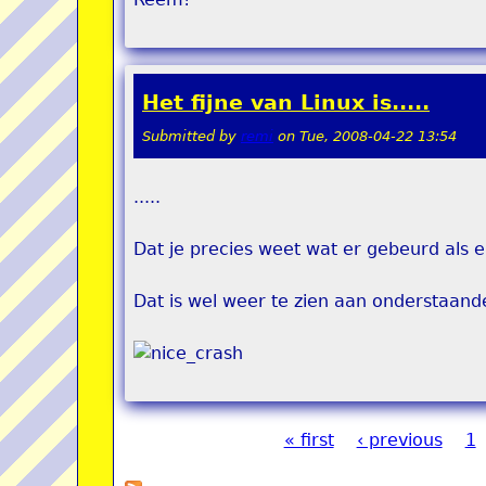
Het fijne van Linux is.....
Submitted by
remi
on
Tue, 2008-04-22 13:54
.....
Dat je precies weet wat er gebeurd als er
Dat is wel weer te zien aan onderstaand
« first
‹ previous
1
Pages