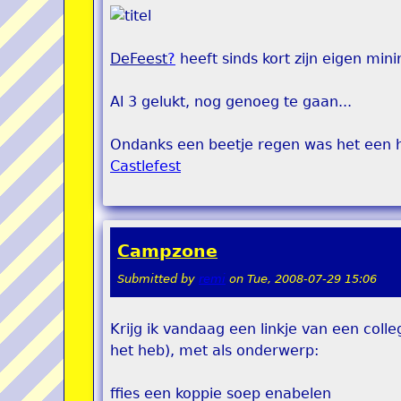
DeFeest
?
heeft sinds kort zijn eigen min
Al 3 gelukt, nog genoeg te gaan...
Ondanks een beetje regen was het een h
Castlefest
Campzone
Submitted by
remi
on
Tue, 2008-07-29 15:06
Krijg ik vandaag een linkje van een coll
het heb), met als onderwerp:
ffies een koppie soep enabelen