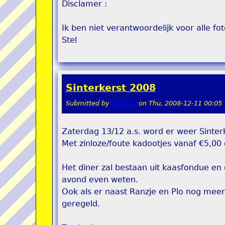
Disclamer :
Ik ben niet verantwoordelijk voor alle fot
Stel
Sinterkerst 2008
Submitted by
Velasca
on
Thu, 2008-12-11 00:05
Zaterdag 13/12 a.s. word er weer Sinter
Met zinloze/foute kadootjes vanaf €5,00 
Het diner zal bestaan uit kaasfondue en 
avond even weten.
Ook als er naast Ranzje en Plo nog meer
geregeld.