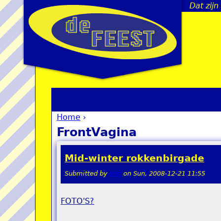
Dat zij
Home
›
You are here
FrontVagina
Mid-winter rokkenbirgade
Submitted by
stel
on
Sun, 2008-12-21 11:55
FOTO'S
?