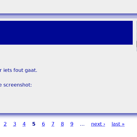
 iets fout gaat.
e screenshot:
2
3
4
5
6
7
8
9
…
next ›
last »