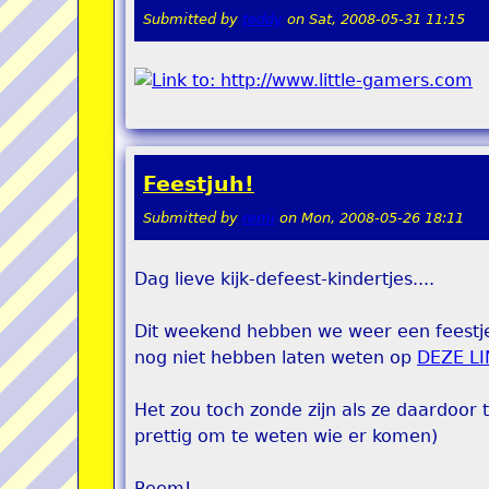
Submitted by
teddy
on
Sat, 2008-05-31 11:15
Feestjuh!
Submitted by
remi
on
Mon, 2008-05-26 18:11
Dag lieve kijk-defeest-kindertjes....
Dit weekend hebben we weer een feestje
nog niet hebben laten weten op
DEZE L
Het zou toch zonde zijn als ze daardoor t
prettig om te weten wie er komen)
Reem!