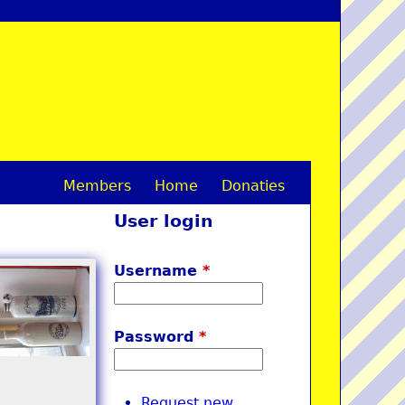
Members
Home
Donaties
M
User login
a
i
Username
*
n
m
Password
*
e
n
Request new