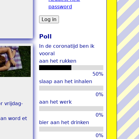
password
u
Poll
In de coronatijd ben ik
vooral
aan het rukken
50%
slaap aan het inhalen
0%
aan het werk
r vrijdag-
0%
dan word et
bier aan het drinken
0%