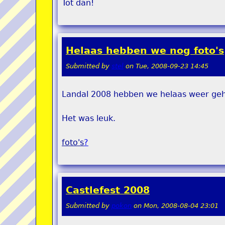
Tot dan!
Helaas hebben we nog foto's
Submitted by
stel
on
Tue, 2008-09-23 14:45
Landal 2008 hebben we helaas weer ge
Het was leuk.
foto's
?
Castlefest 2008
Submitted by
pokon
on
Mon, 2008-08-04 23:01