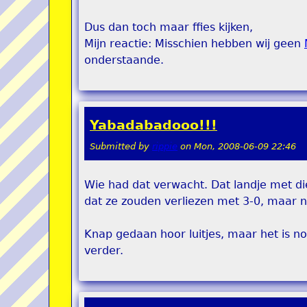
Dus dan toch maar ffies kijken,
Mijn reactie: Misschien hebben wij geen
onderstaande.
Yabadabadooo!!!
Submitted by
rippie
on
Mon, 2008-06-09 22:46
Wie had dat verwacht. Dat landje met di
dat ze zouden verliezen met 3-0, maar n
Knap gedaan hoor luitjes, maar het is no
verder.