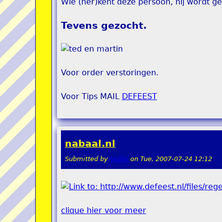
Wie (her)kent deze persoon, hij wordt g
Tevens gezocht.
Voor order verstoringen.
Voor Tips MAIL
DEFEEST
nabaal.nl
Submitted by
teddy
on
Tue, 2007-07-24 12:12
clique hier voor meer