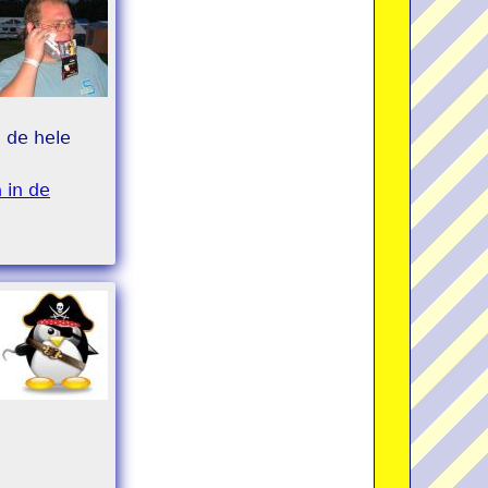
e de hele
 in de