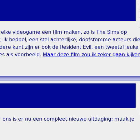
n elke videogame een film maken, zo is The Sims op
k, ik bedoel, een stel achterlijke, doofstomme acteurs di
re kant zijn er ook de Resident Evil, een tweetal leuke
es als voorbeeld.
Maar deze film zou ik zeker gaan kijken
 ons is er nu een compleet nieuwe uitdaging: maak je