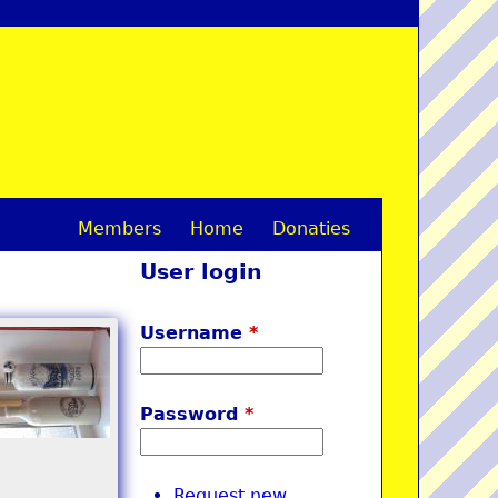
Members
Home
Donaties
M
User login
a
i
Username
*
n
m
Password
*
e
n
Request new