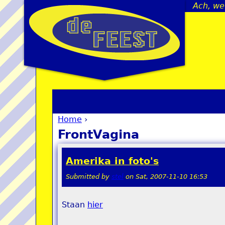
Ach, we 
Home
›
You are here
FrontVagina
Amerika in foto's
Submitted by
stel
on
Sat, 2007-11-10 16:53
Staan
hier