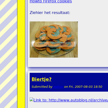
Howto Firefox cookies
Ziehier het resultaat:
Biertje?
Submitted by
pokon
on
Fri, 2007-08-03 18:50