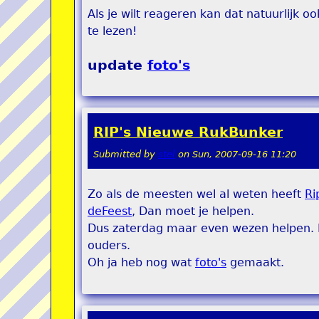
Als je wilt reageren kan dat natuurlijk 
te lezen!
update
foto's
RIP's Nieuwe RukBunker
Submitted by
stel
on
Sun, 2007-09-16 11:20
Zo als de meesten wel al weten heeft
Ri
deFeest
, Dan moet je helpen.
Dus zaterdag maar even wezen helpen. N
ouders.
Oh ja heb nog wat
foto's
gemaakt.