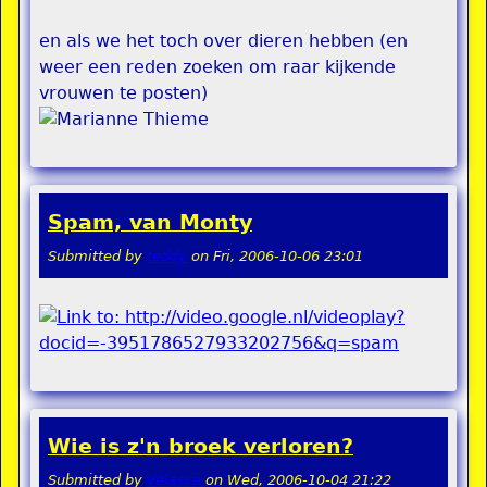
en als we het toch over dieren hebben (en
weer een reden zoeken om raar kijkende
vrouwen te posten)
Spam, van Monty
Submitted by
teddy
on
Fri, 2006-10-06 23:01
Wie is z'n broek verloren?
Submitted by
Velasca
on
Wed, 2006-10-04 21:22