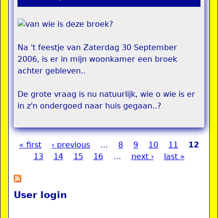
Na 't feestje van Zaterdag 30 September
2006, is er in mijn woonkamer een broek
achter gebleven..
De grote vraag is nu natuurlijk, wie o wie is er
in z'n ondergoed naar huis gegaan..?
« first
‹ previous
…
8
9
10
11
12
Pages
13
14
15
16
…
next ›
last »
User login