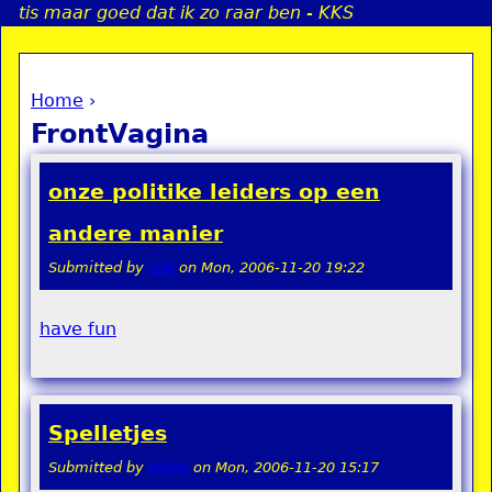
tis maar goed dat ik zo raar ben - KKS
Jump to navigation
Home
›
a
You are here
FrontVagina
i
onze politike leiders op een
n
andere manier
Submitted by
stel
on
Mon, 2006-11-20 19:22
e
n
have fun
u
Spelletjes
Submitted by
teddy
on
Mon, 2006-11-20 15:17