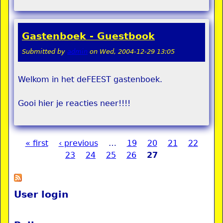
Gastenboek - Guestbook
Submitted by
admin
on
Wed, 2004-12-29 13:05
Welkom in het deFEEST gastenboek.
Gooi hier je reacties neer!!!!
« first
‹ previous
…
19
20
21
22
Pages
23
24
25
26
27
User login