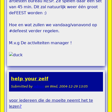
artiesten bureau RESP. Ze spelen daar een set
van 45 min. Dit zal natuurlijk weer één groot
deFEEST worden :)
Hoe en wat zullen we vandaag/vanavond op
#defeest verder regelen.
M.v.g De activiteiten manager !
help your zelf
Submitted by
admin
on
Wed, 2004-12-29 13:05
voor iedereen die de moeite neemt het te
lezen
?