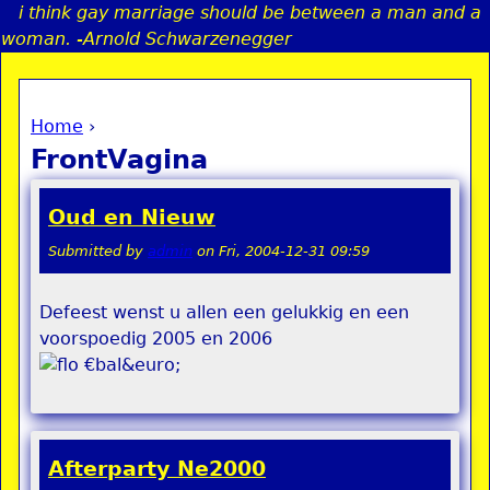
i think gay marriage should be between a man and a
Jump to navigation
woman. -Arnold Schwarzenegger
Home
›
a
You are here
FrontVagina
i
Oud en Nieuw
n
Submitted by
admin
on
Fri, 2004-12-31 09:59
e
Defeest wenst u allen een gelukkig en een
voorspoedig 2005 en 2006
n
€bal&euro;
u
Afterparty Ne2000