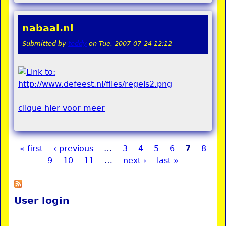
nabaal.nl
Submitted by
teddy
on
Tue, 2007-07-24 12:12
clique hier voor meer
« first
‹ previous
…
3
4
5
6
7
8
Pages
9
10
11
…
next ›
last »
User login