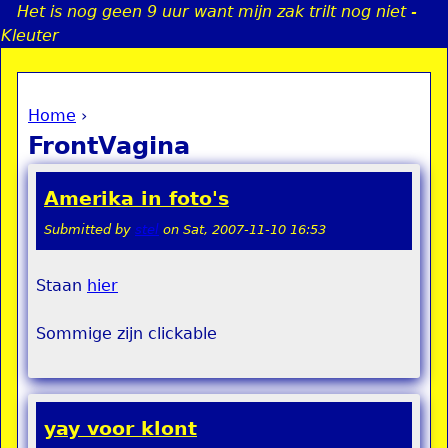
Het is nog geen 9 uur want mijn zak trilt nog niet -
Jump to navigation
Kleuter
Home
›
a
You are here
FrontVagina
i
Amerika in foto's
n
Submitted by
stel
on
Sat, 2007-11-10 16:53
e
Staan
hier
n
Sommige zijn clickable
u
yay voor klont