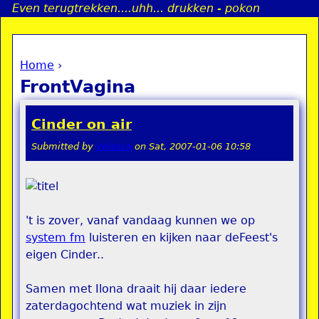
Even terugtrekken....uhh... drukken - pokon
Jump to navigation
Home
›
a
You are here
FrontVagina
i
Cinder on air
n
Submitted by
Velasca
on
Sat, 2007-01-06 10:58
e
n
't is zover, vanaf vandaag kunnen we op
u
system fm
luisteren en kijken naar deFeest's
eigen Cinder..
Samen met Ilona draait hij daar iedere
zaterdagochtend wat muziek in zijn