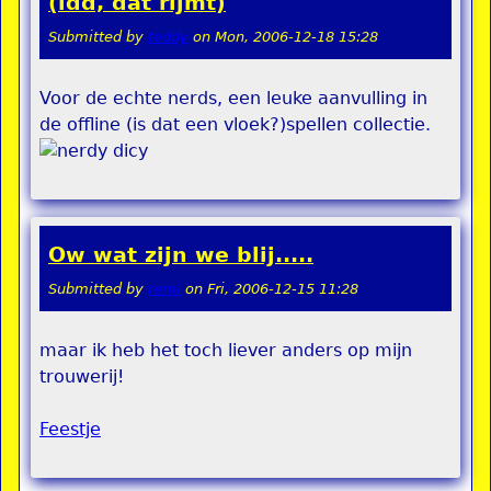
(idd, dat rijmt)
Submitted by
teddy
on
Mon, 2006-12-18 15:28
Voor de echte nerds, een leuke aanvulling in
de offline (is dat een vloek?)spellen collectie.
Ow wat zijn we blij.....
Submitted by
remi
on
Fri, 2006-12-15 11:28
maar ik heb het toch liever anders op mijn
trouwerij!
Feestje