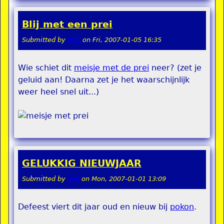
Blij met een prei
Submitted by
KKS
on
Fri, 2007-01-05 16:35
Wie schiet dit
meisje met de prei
neer? (zet je
geluid aan! Daarna zet je het waarschijnlijk
weer heel snel uit...)
GELUKKIG NIEUWJAAR
Submitted by
stel
on
Mon, 2007-01-01 13:09
Defeest viert dit jaar oud en nieuw bij
pokon
.