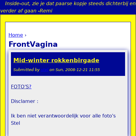
Inside-out, zie je dat paarse kopje steeds dichterbij en
Jump to navigation
verder af gaan -Remi
Home
›
a
You are here
FrontVagina
i
Mid-winter rokkenbirgade
n
Submitted by
stel
on
Sun, 2008-12-21 11:55
e
FOTO'S
?
n
Disclamer :
u
Ik ben niet verantwoordelijk voor alle foto's
Stel