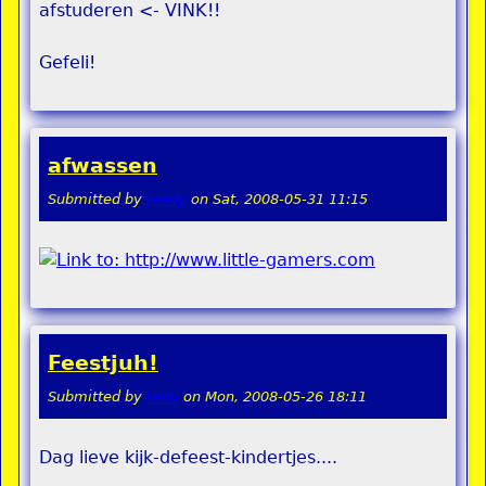
afstuderen <- VINK!!
Gefeli!
afwassen
Submitted by
teddy
on
Sat, 2008-05-31 11:15
Feestjuh!
Submitted by
remi
on
Mon, 2008-05-26 18:11
Dag lieve kijk-defeest-kindertjes....