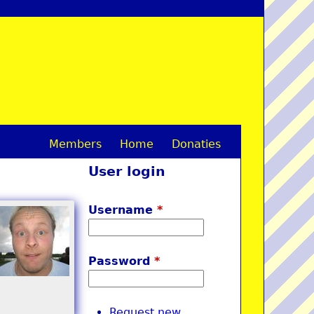
Members
Home
Donaties
M
User login
a
i
Username
*
n
m
Password
*
e
n
Request new