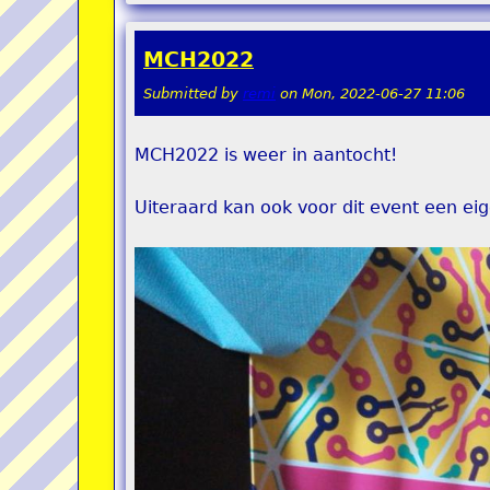
MCH2022
Submitted by
remi
on
Mon, 2022-06-27 11:06
MCH2022 is weer in aantocht!
Uiteraard kan ook voor dit event een ei