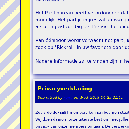
Het Partijbureau heeft verordoneerd dat
mogelijk. Het partijcongres zal aanvang
afsluiting zal zondag de 15e aan het ei
Van éénieder wordt verwacht het partijl
zoek op "Rickroll" in uw favoriete door
Nadere informatie zal te vinden zijn in he
Privacyverklaring
Submitted by
remi
on
Wed, 2018-04-25 21:41
Zoals de deFEEST members kunnen beamen staat p
Wij doen daarom onze uiterste best om met jullie
privacy van onze members omgaan. De verwerki