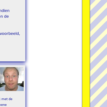
ndien
en de
 voorbeeld,
j met de
mene