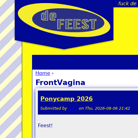
fuck de
Home
›
You are here
FrontVagina
Ponycamp 2026
Submitted by
remi
on
Thu, 2026-08-06 21:42
Feest!