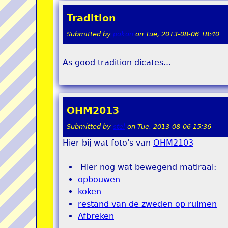
Tradition
Submitted by
pokon
on
Tue, 2013-08-06 18:40
As good tradition dicates...
OHM2013
Submitted by
stel
on
Tue, 2013-08-06 15:36
Hier bij wat foto's van
OHM2103
Hier nog wat bewegend matiraal:
opbouwen
koken
restand van de zweden op ruimen
Afbreken