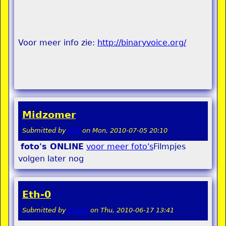
Voor meer info zie:
http://binaryvoice.org/
Midzomer
Submitted by
stel
on
Mon, 2010-07-05 20:10
foto's ONLINE
voor meer foto's
Filmpjes
volgen later nog
Eth-0
Submitted by
pokon
on
Thu, 2010-06-17 13:41