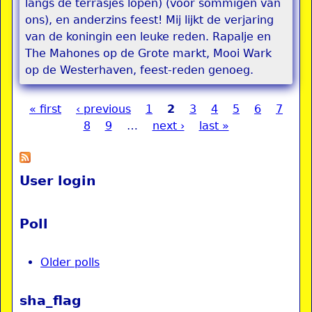
langs de terrasjes lopen) (voor sommigen van
ons), en anderzins feest! Mij lijkt de verjaring
van de koningin een leuke reden. Rapalje en
The Mahones op de Grote markt, Mooi Wark
op de Westerhaven, feest-reden genoeg.
« first
‹ previous
1
2
3
4
5
6
7
Pages
8
9
…
next ›
last »
User login
Poll
Older polls
sha_flag