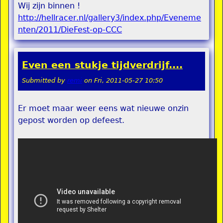
Wij zijn binnen !
http://hellracer.nl/gallery3/index.php/Eveneme
nten/2011/DieFest-op-CCC
Even een stukje tijdverdrijf....
Submitted by
remi
on
Fri, 2011-05-27 10:50
Er moet maar weer eens wat nieuwe onzin
gepost worden op defeest.