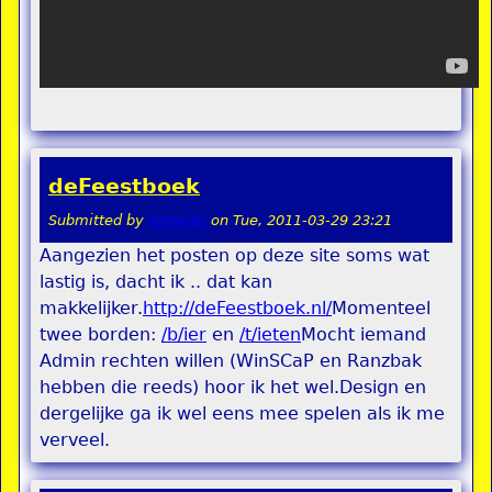
deFeestboek
Submitted by
Annejan
on
Tue, 2011-03-29 23:21
Aangezien het posten op deze site soms wat
lastig is, dacht ik .. dat kan
makkelijker.
http://deFeestboek.nl/
Momenteel
twee borden:
/b/ier
en
/t/ieten
Mocht iemand
Admin rechten willen (WinSCaP en Ranzbak
hebben die reeds) hoor ik het wel.Design en
dergelijke ga ik wel eens mee spelen als ik me
verveel.