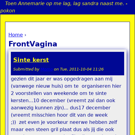
Toen Annemarie op me lag, lag sandra naast me. -
Jump to navigation
pokon
Home
›
a
You are here
FrontVagina
i
Sinte kerst
n
Submitted by
Momo
on
Tue, 2011-10-04 11:26
gezien dit jaar er was opgedragen aan mij
e
(vanwege nieuw huis) om te organiseren hier
2 voorstellen van weekende om te sinte
n
kersten...10 december (vreemt zal dan ook
u
aanwezig kunnen zijn)... dus17 december
(vreemt misschien hoor dit van de week
;)) zet even je voorkeur neerwe hebben zelf
maar een steen gril plaat dus als jij die ook