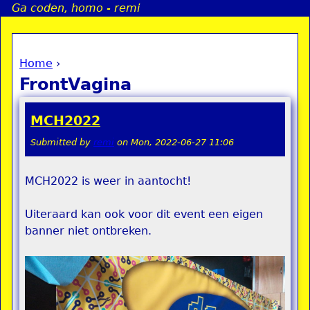
Ga coden, homo - remi
Jump to navigation
Home
›
a
You are here
FrontVagina
i
MCH2022
n
Submitted by
remi
on
Mon, 2022-06-27 11:06
e
MCH2022 is weer in aantocht!
n
Uiteraard kan ook voor dit event een eigen
u
banner niet ontbreken.