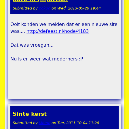
Submitted by
pokon
on
Wed, 2013-05-29 19:44
Ooit konden we melden dat er een nieuwe site
was....
http://defeest.nl/node/4183
Dat was vroegah...
Nu is er weer wat moderners :P
Sinte kerst
Submitted by
Momo
on
Tue, 2011-10-04 11:26