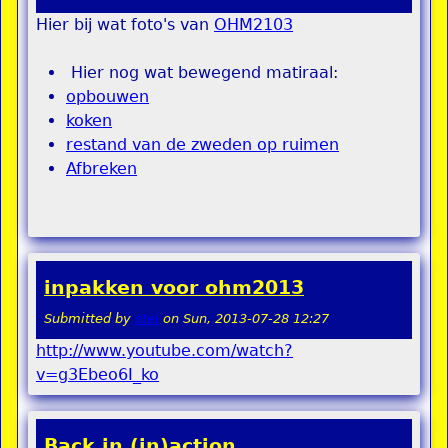
Hier bij wat foto's van
OHM2103
Hier nog wat bewegend matiraal:
opbouwen
koken
restand van de zweden op ruimen
Afbreken
inpakken voor ohm2013
Submitted by
stel
on
Sun, 2013-07-28 12:27
http://www.youtube.com/watch?
v=g3Ebeo6I_ko
Back in (in)action