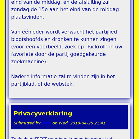
eind van de middag, en de afsluiting zal
zondag de 15e aan het eind van de middag
plaatsvinden.
Van éénieder wordt verwacht het partijlied
blootshoofds en dronken te kunnen zingen
(voor een voorbeeld, zoek op "Rickroll" in uw
favoriete door de partij goedgekeurde
zoekmachine).
Nadere informatie zal te vinden zijn in het
partijblad, of de webstek.
Privacyverklaring
Submitted by
remi
on
Wed, 2018-04-25 21:41
Zoals de deFEEST members kunnen beamen staat