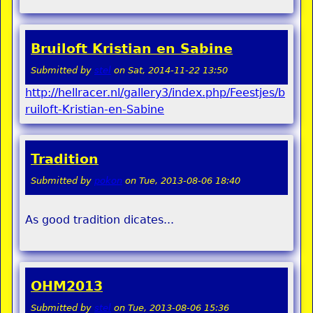
Bruiloft Kristian en Sabine
Submitted by
stel
on
Sat, 2014-11-22 13:50
http://hellracer.nl/gallery3/index.php/Feestjes/b
ruiloft-Kristian-en-Sabine
Tradition
Submitted by
pokon
on
Tue, 2013-08-06 18:40
As good tradition dicates...
OHM2013
Submitted by
stel
on
Tue, 2013-08-06 15:36