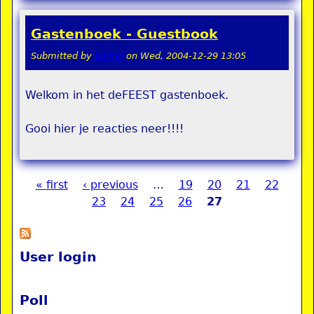
Gastenboek - Guestbook
Submitted by
admin
on
Wed, 2004-12-29 13:05
Welkom in het deFEEST gastenboek.
Gooi hier je reacties neer!!!!
« first
‹ previous
…
19
20
21
22
Pages
23
24
25
26
27
User login
Poll