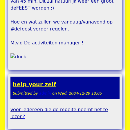
van 45 min. Dit zal natuurlijk weer één groot
deFEEST worden :)
Hoe en wat zullen we vandaag/vanavond op
#defeest verder regelen.
M.v.g De activiteiten manager !
help your zelf
Submitted by
admin
on
Wed, 2004-12-29 13:05
voor iedereen die de moeite neemt het te
lezen
?