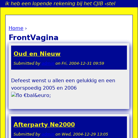
ik heb een lopende rekening bij het CJIB -stel
Jump to navigation
Home
›
a
You are here
FrontVagina
i
Oud en Nieuw
n
Submitted by
admin
on
Fri, 2004-12-31 09:59
e
Defeest wenst u allen een gelukkig en een
voorspoedig 2005 en 2006
n
€bal&euro;
u
Afterparty Ne2000
Submitted by
admin
on
Wed, 2004-12-29 13:05