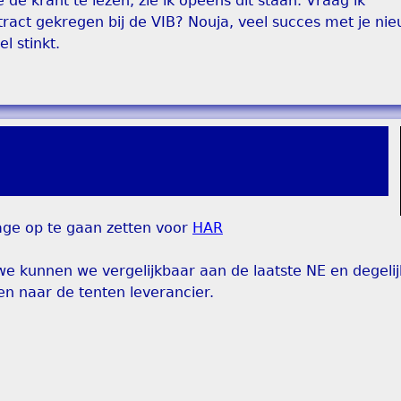
 de krant te lezen, zie ik opeens dit staan. Vraag ik
ntract gekregen bij de VIB? Nouja, veel succes met je ni
l stinkt.
lage op te gaan zetten voor
HAR
e kunnen we vergelijkbaar aan de laatste NE en degelij
ken naar de tenten leverancier.