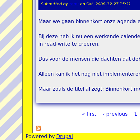
Submitted by
remi
on
Sat, 2008-12-27 15:31
Maar we gaan binnenkort onze agenda e
Bij deze heb ik nu een werkende calender
in read-write te creeren.
Dus voor de mensen die dachten dat deF
Alleen kan ik het nog niet implementeren
Maar zoals de titel al zegt: Binnenkort m
« first
‹ previous
1
Pages
Powered by
Drupal