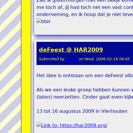
Zait ik gistermorgen met een bekje koffie
me toch af, jij had toch net een vast co
onderneming, en ik hoop dat je niet tevee
deFeest @ HAR2009
Submitted by
pokon
on
Wed, 2009-02-18 09:45
Het idee is ontstaan om een deFeest vil
Als we een leuke groep hebben kunnen w
(laten) neerzetten. Cinder gaat even kij
13 tot 16 augustus 2009 in Vierhouten