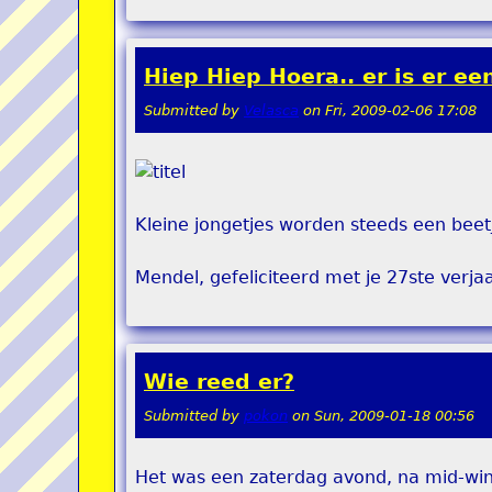
Hiep Hiep Hoera.. er is er een
Submitted by
Velasca
on
Fri, 2009-02-06 17:08
Kleine jongetjes worden steeds een beetj
Mendel, gefeliciteerd met je 27ste verja
Wie reed er?
Submitted by
pokon
on
Sun, 2009-01-18 00:56
Het was een zaterdag avond, na mid-wint