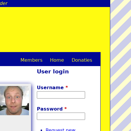
lder
Members
Home
Donaties
M
User login
a
i
Username
*
n
m
Password
*
e
n
Request new