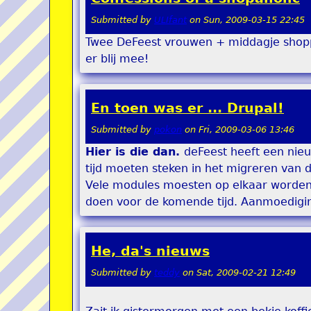
Submitted by
ULIfant
on
Sun, 2009-03-15 22:45
Twee DeFeest vrouwen + middagje shopp
er blij mee!
En toen was er ... Drupal!
Submitted by
pokon
on
Fri, 2009-03-06 13:46
Hier is die dan.
deFeest heeft een nie
tijd moeten steken in het migreren van 
Vele modules moesten op elkaar worden g
doen voor de komende tijd. Aanmoedigi
He, da's nieuws
Submitted by
teddy
on
Sat, 2009-02-21 12:49