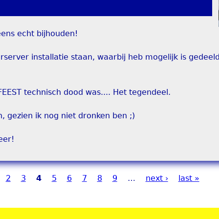
ens echt bijhouden!
server installatie staan, waarbij heb mogelijk is gedeel
EEST technisch dood was.... Het tegendeel.
, gezien ik nog niet dronken ben ;)
eer!
2
3
4
5
6
7
8
9
…
next ›
last »