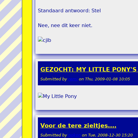
Standaard antwoord: Stel
Nee, nee dit keer niet.
GEZOCHT: MY LITTLE PONY'S
Submitted by
remi
on
Thu, 2009-01-08 10:05
Voor de tere zieltjes....
Submitted by
pokon
on
Tue, 2008-12-30 15:20