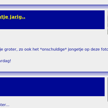
tje jarig..
e groter, zo ook het *onschuldige* jongetje op deze foto
ardag!
er...