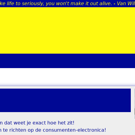
ke life to seriously, you won't make it out alive. - Van Wi
Jump to navigation
n dat weet je exact hoe het zit!
h te richten op de consumenten-electronica!