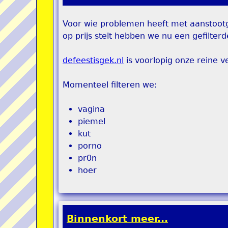
Voor wie problemen heeft met aanstootg
op prijs stelt hebben we nu een gefilterde
defeestisgek.nl
is voorlopig onze reine ve
Momenteel filteren we:
vagina
piemel
kut
porno
pr0n
hoer
Binnenkort meer...