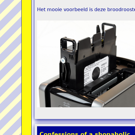
Het mooie voorbeeld is deze broodroost
Confessions of a shopaholic