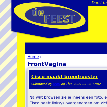
Don't ta
Home
›
You are here
FrontVagina
Cisco maakt broodrooster
Submitted by
remi
on
Thu, 2009-03-26 17:02
Na wat browsen zie je ineens een foto, e
Cisco heeft linksys overgenomen om zic