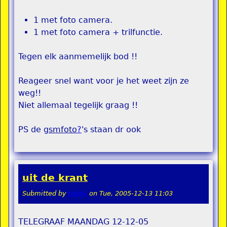
1 met foto camera.
1 met foto camera + trilfunctie.
Tegen elk aanmemelijk bod !!
Reageer snel want voor je het weet zijn ze
weg!!
Niet allemaal tegelijk graag !!
PS de
gsmfoto
?
's staan dr ook
uit de krant
Submitted by
teddy
on
Tue, 2005-12-13 11:03
TELEGRAAF MAANDAG 12-12-05