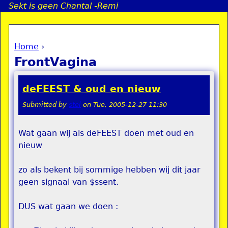
Sekt is geen Chantal -Remi
Jump to navigation
Home
›
a
You are here
FrontVagina
i
deFEEST & oud en nieuw
n
Submitted by
stel
on
Tue, 2005-12-27 11:30
e
Wat gaan wij als deFEEST doen met oud en
nieuw
n
u
zo als bekent bij sommige hebben wij dit jaar
geen signaal van $ssent.
DUS wat gaan we doen :