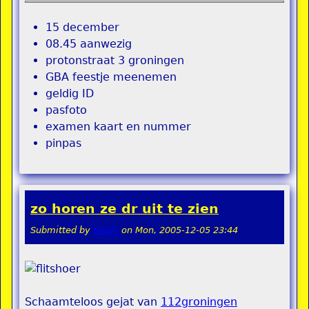
15 december
08.45 aanwezig
protonstraat 3 groningen
GBA feestje meenemen
geldig ID
pasfoto
examen kaart en nummer
pinpas
zo horen ze dr uit te zien
Submitted by
teddy
on
Mon, 2005-12-05 23:44
Schaamteloos gejat van
112groningen