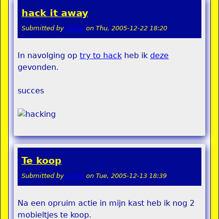
hack it away
Submitted by
teddy
on
Thu, 2005-12-22 18:20
In navolging op
try to hack
heb ik
deze
gevonden.
succes
Te koop
Submitted by
teddy
on
Tue, 2005-12-13 18:39
Na een opruim actie in mijn kast heb ik nog 2
mobieltjes te koop.