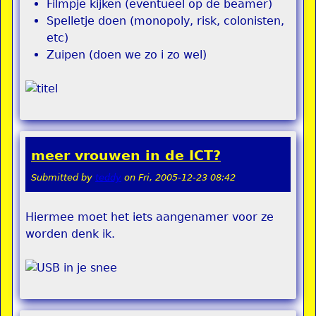
Filmpje kijken (eventueel op de beamer)
Spelletje doen (monopoly, risk, colonisten,
etc)
Zuipen (doen we zo i zo wel)
meer vrouwen in de ICT?
Submitted by
teddy
on
Fri, 2005-12-23 08:42
Hiermee moet het iets aangenamer voor ze
worden denk ik.