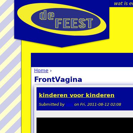
wat is e
Home
›
You are here
FrontVagina
kinderen voor kinderen
Submitted by
stel
on
Fri, 2011-08-12 02:08