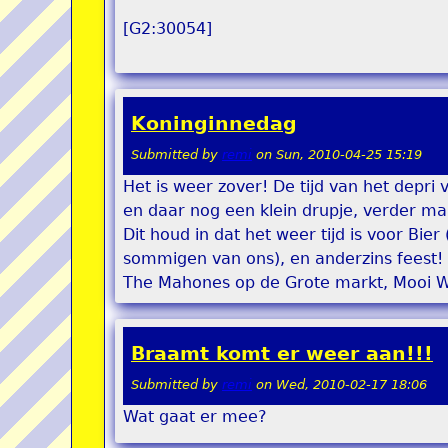
[G2:30054]
Koninginnedag
Submitted by
remi
on
Sun, 2010-04-25 15:19
Het is weer zover! De tijd van het depri
en daar nog een klein drupje, verder maak
Dit houd in dat het weer tijd is voor Bier
sommigen van ons), en anderzins feest! M
The Mahones op de Grote markt, Mooi W
Braamt komt er weer aan!!!
Submitted by
remi
on
Wed, 2010-02-17 18:06
Wat gaat er mee?