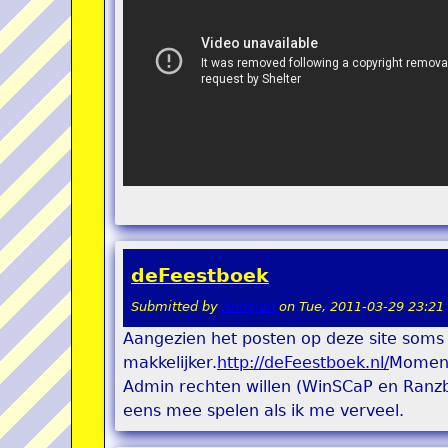
deFeestboek
Submitted by
Annejan
on
Tue, 2011-03-29 23:21
Aangezien het posten op deze site soms wa
makkelijker.
http://deFeestboek.nl/
Moment
Admin rechten willen (WinSCaP en Ranzba
eens mee spelen als ik me verveel.