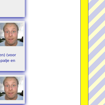
pen) (voor
apalje en