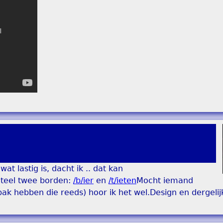
t lastig is, dacht ik .. dat kan
eel twee borden:
/b/ier
en
/t/ieten
Mocht iemand
k hebben die reeds) hoor ik het wel.Design en dergelijk