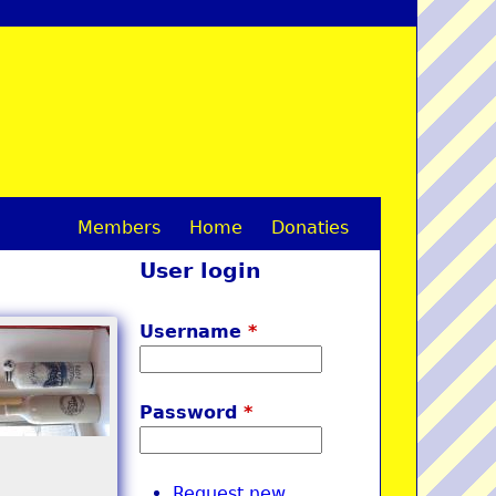
Members
Home
Donaties
M
User login
a
i
Username
*
n
m
Password
*
e
n
Request new