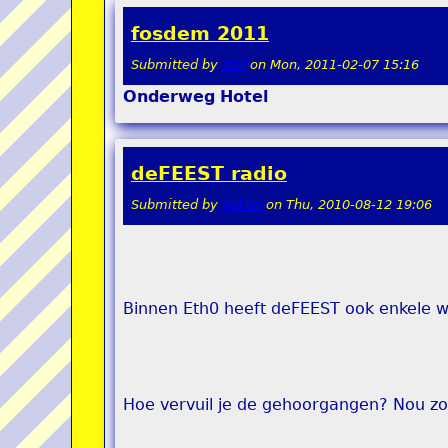
fosdem 2011
Submitted by
stel
on
Mon, 2011-02-07 15:16
Onderweg
Hotel
deFEEST radio
Submitted by
pokon
on
Thu, 2010-08-12 19:06
Binnen Eth0 heeft deFEEST ook enkele wa
Hoe vervuil je de gehoorgangen? Nou zo