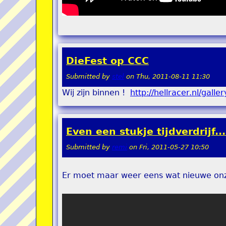
DieFest op CCC
Submitted by
stel
on
Thu, 2011-08-11 11:30
Wij zijn binnen !
http://hellracer.nl/gal
Even een stukje tijdverdrijf...
Submitted by
remi
on
Fri, 2011-05-27 10:50
Er moet maar weer eens wat nieuwe onz