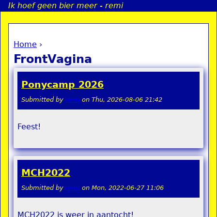
Ik hoef geen bier meer - remi
Jump to navigation
Home
›
a
You are here
FrontVagina
i
Ponycamp 2026
n
Submitted by
remi
on
Thu, 2026-08-06 21:42
e
Feest!
n
u
MCH2022
Submitted by
remi
on
Mon, 2022-06-27 11:06
MCH2022 is weer in aantocht!