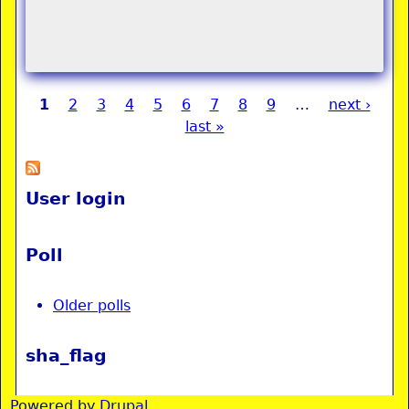
1
2
3
4
5
6
7
8
9
…
next ›
Pages
last »
User login
Poll
Older polls
sha_flag
Powered by
Drupal