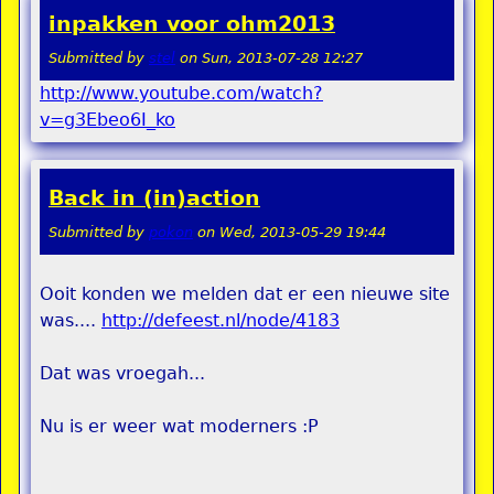
inpakken voor ohm2013
Submitted by
stel
on
Sun, 2013-07-28 12:27
http://www.youtube.com/watch?
v=g3Ebeo6I_ko
Back in (in)action
Submitted by
pokon
on
Wed, 2013-05-29 19:44
Ooit konden we melden dat er een nieuwe site
was....
http://defeest.nl/node/4183
Dat was vroegah...
Nu is er weer wat moderners :P