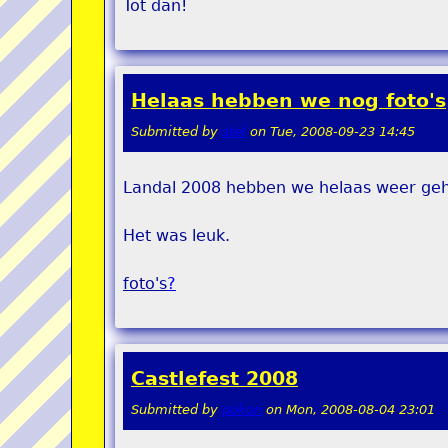
Tot dan!
Helaas hebben we nog foto's
Submitted by
stel
on
Tue, 2008-09-23 14:45
Landal 2008 hebben we helaas weer ge
Het was leuk.
foto's
?
Castlefest 2008
Submitted by
pokon
on
Mon, 2008-08-04 23:01