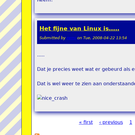
Het fijne van Linux is.....
Submitted by
remi
on
Tue, 2008-04-22 13:54
.....
Dat je precies weet wat er gebeurd als er
Dat is wel weer te zien aan onderstaand
« first
‹ previous
1
Pages