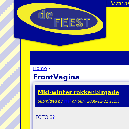
Ik zat 
Home
›
You are here
FrontVagina
Mid-winter rokkenbirgade
Submitted by
stel
on
Sun, 2008-12-21 11:55
FOTO'S
?