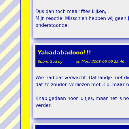
Dus dan toch maar ffies kijken,
Mijn reactie: Misschien hebben wij geen
onderstaande.
Yabadabadooo!!!
Submitted by
rippie
on
Mon, 2008-06-09 22:46
Wie had dat verwacht. Dat landje met di
dat ze zouden verliezen met 3-0, maar n
Knap gedaan hoor luitjes, maar het is no
verder.