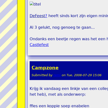
DeFeest
?
heeft sinds kort zijn eigen min
Al 3 gelukt, nog genoeg te gaan...
Ondanks een beetje regen was het een h
Castlefest
Campzone
Submitted by
remi
on
Tue, 2008-07-29 15:06
Krijg ik vandaag een linkje van een coll
het heb), met als onderwerp:
ffies een koppie soep enabelen