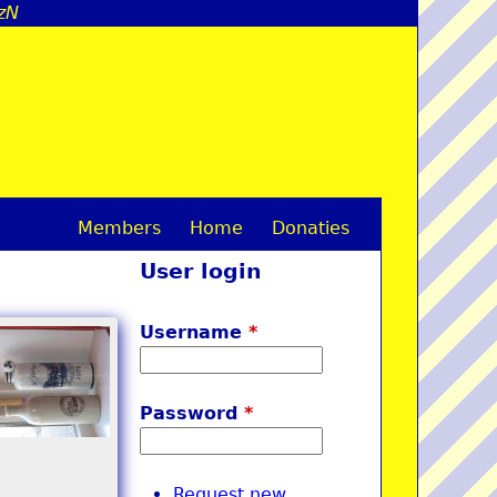
zN
Members
Home
Donaties
M
User login
a
i
Username
*
n
m
Password
*
e
n
Request new