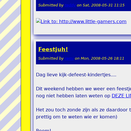
Submitted by
teddy
on
Sat, 2008-05-31 11:15
Feestjuh!
Submitted by
remi
on
Mon, 2008-05-26 18:11
Dag lieve kijk-defeest-kindertjes....
Dit weekend hebben we weer een feestje
nog niet hebben laten weten op
DEZE L
Het zou toch zonde zijn als ze daardoor t
prettig om te weten wie er komen)
Reem!