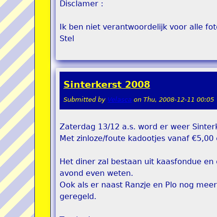
Disclamer :
Ik ben niet verantwoordelijk voor alle fot
Stel
Sinterkerst 2008
Submitted by
Velasca
on
Thu, 2008-12-11 00:05
Zaterdag 13/12 a.s. word er weer Sinter
Met zinloze/foute kadootjes vanaf €5,00 
Het diner zal bestaan uit kaasfondue en 
avond even weten.
Ook als er naast Ranzje en Plo nog meer
geregeld.