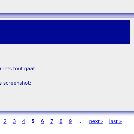
 iets fout gaat.
e screenshot:
2
3
4
5
6
7
8
9
…
next ›
last »