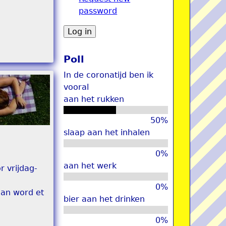
password
u
Poll
In de coronatijd ben ik
vooral
aan het rukken
50%
slaap aan het inhalen
0%
aan het werk
r vrijdag-
0%
dan word et
bier aan het drinken
0%