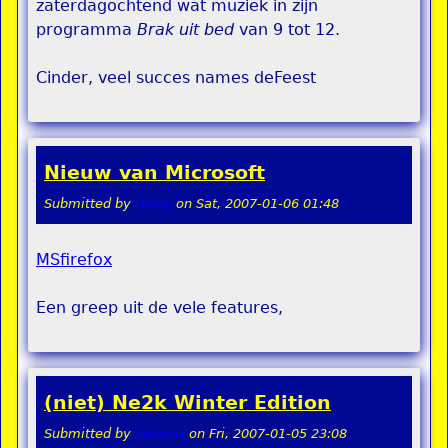
zaterdagochtend wat muziek in zijn
programma
Brak uit bed
van 9 tot 12.
Cinder, veel succes names deFeest
Nieuw van Microsoft
Submitted by
teddy
on
Sat, 2007-01-06 01:48
MSfirefox
Een greep uit de vele features,
(niet) Ne2k Winter Edition
Submitted by
Velasca
on
Fri, 2007-01-05 23:08