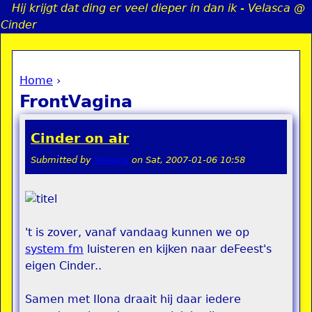
Hij krijgt dat ding er veel dieper in dan ik - Velasca @
Jump to navigation
Cinder
Home
›
a
You are here
FrontVagina
i
Cinder on air
n
Submitted by
Velasca
on
Sat, 2007-01-06 10:58
e
n
't is zover, vanaf vandaag kunnen we op
u
system fm
luisteren en kijken naar deFeest's
eigen Cinder..
Samen met Ilona draait hij daar iedere