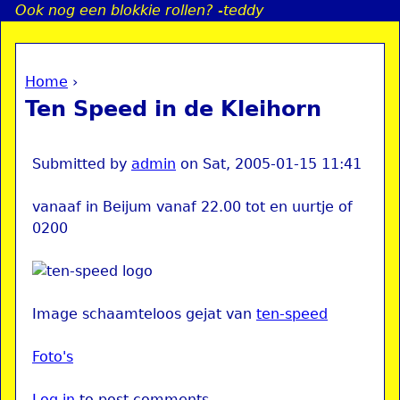
Ook nog een blokkie rollen? -teddy
Jump to navigation
Home
›
a
You are here
Ten Speed in de Kleihorn
i
n
Submitted by
admin
on
Sat, 2005-01-15 11:41
vanaaf in Beijum vanaf 22.00 tot en uurtje of
e
0200
n
u
Image schaamteloos gejat van
ten-speed
Foto's
Log in
to post comments