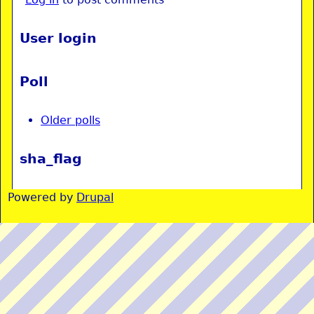
User login
Poll
Older polls
sha_flag
Powered by
Drupal