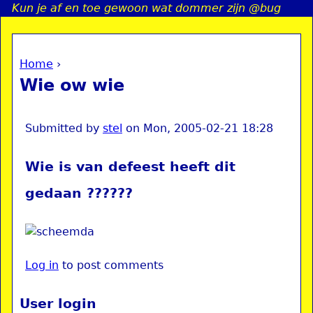
Kun je af en toe gewoon wat dommer zijn @bug
Jump to navigation
Home
›
a
You are here
Wie ow wie
i
n
Submitted by
stel
on
Mon, 2005-02-21 18:28
Wie is van defeest heeft dit
e
gedaan ??????
n
u
Log in
to post comments
User login