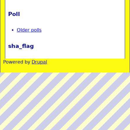
Poll
Older polls
sha_flag
Powered by
Drupal