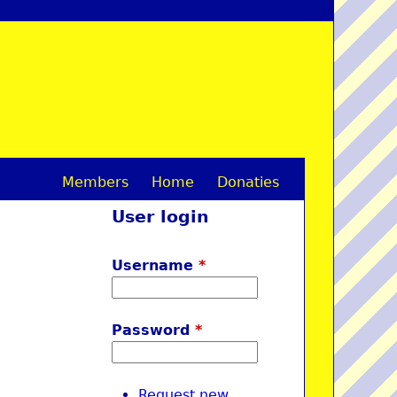
Members
Home
Donaties
M
User login
a
i
Username
*
n
m
Password
*
e
n
Request new