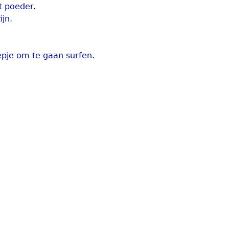
t poeder.
jn.
pje om te gaan surfen.