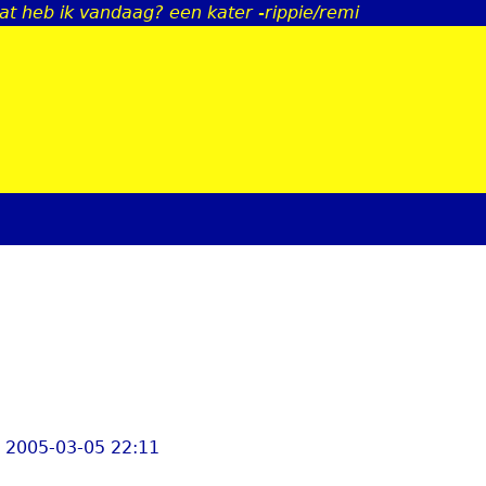
wat heb ik vandaag? een kater -rippie/remi
Jump to navigation
, 2005-03-05 22:11