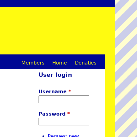
Members
Home
Donaties
M
User login
a
i
Username
*
n
m
Password
*
e
n
Request new