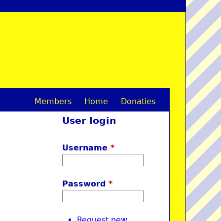
Members
Home
Donaties
M
User login
a
i
Username
*
n
m
Password
*
e
n
Request new