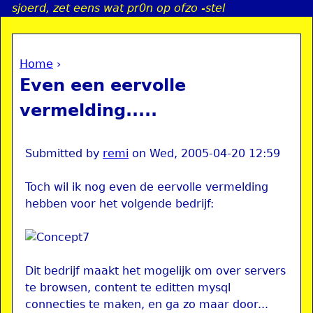
sjoerd, zet eens wat pr0n op ofzo -stel
Jump to navigation
Home
›
a
You are here
Even een eervolle
i
vermelding.....
n
Submitted by
remi
on
Wed, 2005-04-20 12:59
e
Toch wil ik nog even de eervolle vermelding
hebben voor het volgende bedrijf:
n
u
Dit bedrijf maakt het mogelijk om over servers
te browsen, content te editten mysql
connecties te maken, en ga zo maar door...