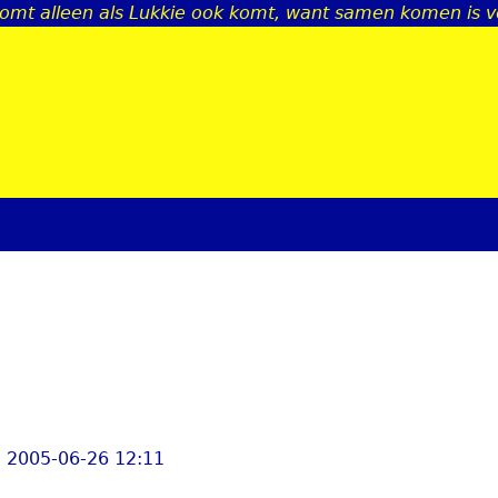
omt alleen als Lukkie ook komt, want samen komen is vee
Jump to navigation
, 2005-06-26 12:11