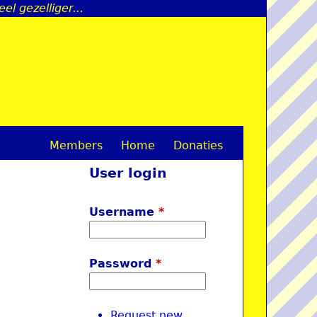
l gezelliger...
Members
Home
Donaties
M
User login
a
i
Username
*
n
m
Password
*
e
n
Request new