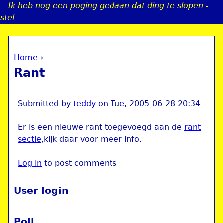
Ik heb nog een poging gedaan dat ding te slopen -
Jump to navigation
stel
Home
›
a
You are here
Rant
i
n
Submitted by
teddy
on
Tue, 2005-06-28 20:34
Er is een nieuwe rant toegevoegd aan de
rant
e
sectie
,kijk daar voor meer info.
n
Log in
to post comments
u
User login
Poll