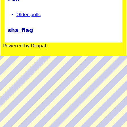
Older polls
sha_flag
Powered by
Drupal