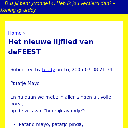
Dus jij bent yvonne14. Heb ik jou versierd dan? -
Jump to navigation
Koning @ teddy
Home
›
a
You are here
Het nieuwe lijflied van
i
deFEEST
n
Submitted by
teddy
on
Fri, 2005-07-08 21:34
e
Patatje Mayo
n
En nu gaan we met zijn allen zingen uit volle
u
borst,
op de wijs van "heerlijk avondje":
Patatje mayo, patatje pinda,