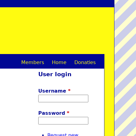
Members
Home
Donaties
M
User login
a
i
Username
*
n
m
Password
*
e
n
Request new