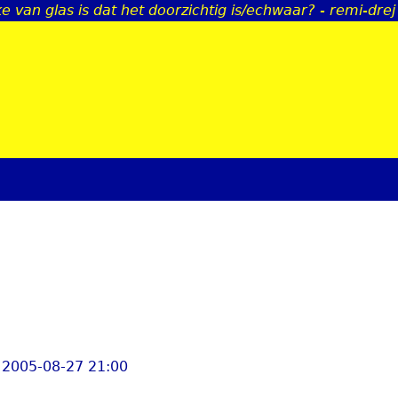
e van glas is dat het doorzichtig is/echwaar? - remi-drej
Jump to navigation
 2005-08-27 21:00