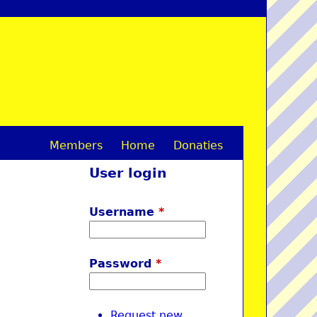
Members
Home
Donaties
M
User login
a
i
Username
*
n
m
Password
*
e
n
Request new