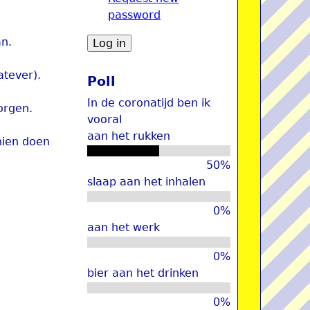
password
u
an.
atever).
Poll
In de coronatijd ben ik
orgen.
vooral
aan het rukken
hien doen
50%
slaap aan het inhalen
0%
aan het werk
0%
bier aan het drinken
0%