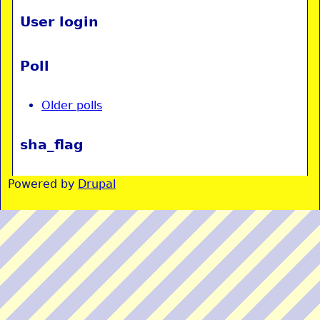
User login
Poll
Older polls
sha_flag
Powered by
Drupal