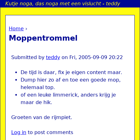
Kutje noga, das noga met een vislucht - teddy
Jump to navigation
Home
›
a
You are here
Moppentrommel
i
n
Submitted by
teddy
on
Fri, 2005-09-09 20:22
De tijd is daar, fix je eigen content maar.
e
Dump hier zo af en toe een goede mop,
helemaal top.
n
of een leuke limmerick, anders krijg je
maar de hik.
u
Groeten van de rijmpiet.
Log in
to post comments